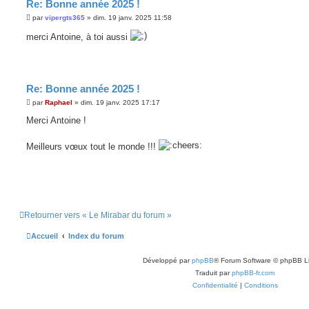
Re: Bonne année 2025 !
M
par
vipergts365
»
dim. 19 janv. 2025 11:58
e
s
merci Antoine, à toi aussi
s
a
g
e
Re: Bonne année 2025 !
M
par
Raphael
»
dim. 19 janv. 2025 17:17
e
s
Merci Antoine !
s
a
g
Meilleurs vœux tout le monde !!!
e
Retourner vers « Le Mirabar du forum »
Accueil
Index du forum
Développé par
phpBB
® Forum Software © phpBB L
Traduit par
phpBB-fr.com
Confidentialité
|
Conditions