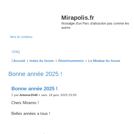
Mirapolis.fr
Nostalgie d'un Parc d'attraction pas comme les
autres
Vers le contenu
FAQ
Accueil
Index du forum
Divertissements
Le Mirabar du forum
Bonne année 2025 !
Bonne année 2025 !
M
par
Antoine2048
»
sam. 18 janv. 2025 23:05
e
s
Chers Miramis !
s
a
g
Belles années a tous !
e