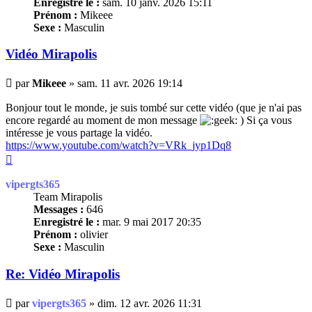
Enregistré le :
sam. 10 janv. 2026 15:11
Prénom :
Mikeee
Sexe :
Masculin
Vidéo Mirapolis
Message
par
Mikeee
»
sam. 11 avr. 2026 19:14
Bonjour tout le monde, je suis tombé sur cette vidéo (que je n'ai pas
encore regardé au moment de mon message
) Si ça vous
intéresse je vous partage la vidéo.
https://www.youtube.com/watch?v=VRk_jyp1Dq8
Haut
vipergts365
Team Mirapolis
Messages :
646
Enregistré le :
mar. 9 mai 2017 20:35
Prénom :
olivier
Sexe :
Masculin
Re: Vidéo Mirapolis
Message
par
vipergts365
»
dim. 12 avr. 2026 11:31