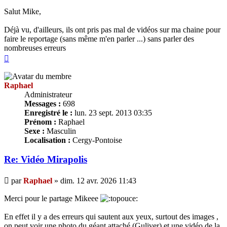
Salut Mike,
Déjà vu, d'ailleurs, ils ont pris pas mal de vidéos sur ma chaine pour
faire le reportage (sans même m'en parler ...) sans parler des
nombreuses erreurs
Haut
Raphael
Administrateur
Messages :
698
Enregistré le :
lun. 23 sept. 2013 03:35
Prénom :
Raphael
Sexe :
Masculin
Localisation :
Cergy-Pontoise
Re: Vidéo Mirapolis
Message
par
Raphael
»
dim. 12 avr. 2026 11:43
Merci pour le partage Mikeee
En effet il y a des erreurs qui sautent aux yeux, surtout des images ,
on peut voir une photo du géant attaché (Guliver) et une vidéo de la