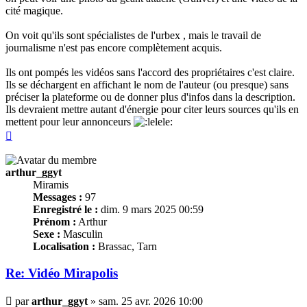
cité magique.
On voit qu'ils sont spécialistes de l'urbex , mais le travail de
journalisme n'est pas encore complètement acquis.
Ils ont pompés les vidéos sans l'accord des propriétaires c'est claire.
Ils se déchargent en affichant le nom de l'auteur (ou presque) sans
préciser la plateforme ou de donner plus d'infos dans la description.
Ils devraient mettre autant d'énergie pour citer leurs sources qu'ils en
mettent pour leur annonceurs
Haut
arthur_ggyt
Miramis
Messages :
97
Enregistré le :
dim. 9 mars 2025 00:59
Prénom :
Arthur
Sexe :
Masculin
Localisation :
Brassac, Tarn
Re: Vidéo Mirapolis
Message
par
arthur_ggyt
»
sam. 25 avr. 2026 10:00