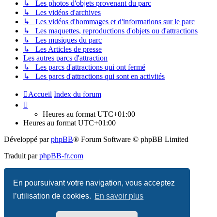
↳ Les photos d'objets provenant du parc
↳ Les vidéos d'archives
↳ Les vidéos d'hommages et d'informations sur le parc
↳ Les maquettes, reproductions d'objets ou d'attractions
↳ Les musiques du parc
↳ Les Articles de presse
Les autres parcs d'attraction
↳ Les parcs d'attractions qui ont fermé
↳ Les parcs d'attractions qui sont en activités
Accueil
Index du forum
Heures au format
UTC+01:00
Heures au format
UTC+01:00
Développé par
phpBB
® Forum Software © phpBB Limited
Traduit par
phpBB-fr.com
Confidentialité
|
Conditions
En poursuivant votre navigation, vous acceptez
l’utilisation de cookies.
En savoir plus