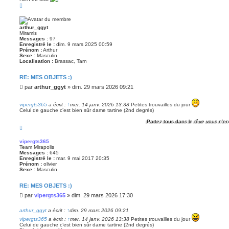
s
H
a
a
u
g
t
e
arthur_ggyt
Miramis
Messages :
97
Enregistré le :
dim. 9 mars 2025 00:59
Prénom :
Arthur
Sexe :
Masculin
Localisation :
Brassac, Tarn
RE: MES OBJETS :)
M
par
arthur_ggyt
»
dim. 29 mars 2026 09:21
e
s
vipergts365
a écrit :
↑
mer. 14 janv. 2026 13:38
Petites trouvailles du jour
s
Celui de gauche c’est bien sûr dame tartine (2nd degrés)
a
Partez tous dans le rêve vous n’en rev
g
H
e
a
u
vipergts365
t
Team Mirapolis
Messages :
645
Enregistré le :
mar. 9 mai 2017 20:35
Prénom :
olivier
Sexe :
Masculin
RE: MES OBJETS :)
M
par
vipergts365
»
dim. 29 mars 2026 17:30
e
s
arthur_ggyt
a écrit :
↑
dim. 29 mars 2026 09:21
s
vipergts365
a écrit :
↑
mer. 14 janv. 2026 13:38
Petites trouvailles du jour
a
Celui de gauche c’est bien sûr dame tartine (2nd degrés)