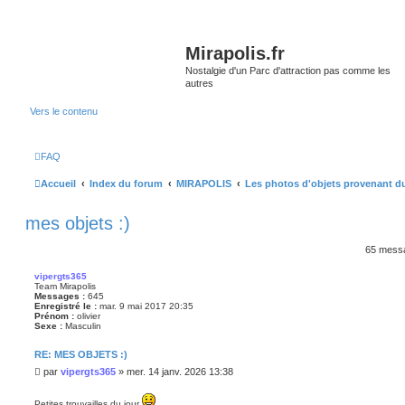
Mirapolis.fr
Nostalgie d'un Parc d'attraction pas comme les
autres
Vers le contenu
FAQ
Accueil
Index du forum
MIRAPOLIS
Les photos d'objets provenant d
mes objets :)
65 mess
vipergts365
Team Mirapolis
Messages :
645
Enregistré le :
mar. 9 mai 2017 20:35
Prénom :
olivier
Sexe :
Masculin
RE: MES OBJETS :)
M
par
vipergts365
»
mer. 14 janv. 2026 13:38
e
s
Petites trouvailles du jour