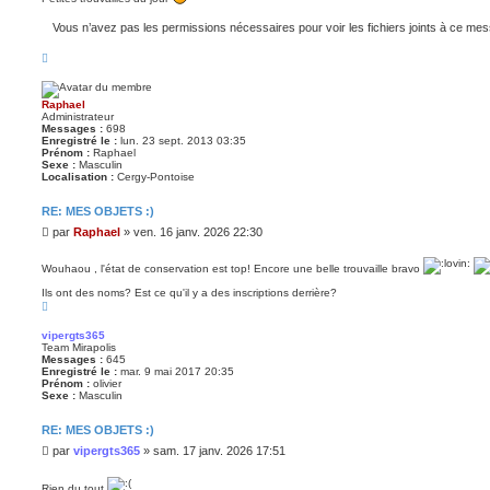
s
a
Vous n’avez pas les permissions nécessaires pour voir les fichiers joints à ce me
g
e
H
a
u
t
Raphael
Administrateur
Messages :
698
Enregistré le :
lun. 23 sept. 2013 03:35
Prénom :
Raphael
Sexe :
Masculin
Localisation :
Cergy-Pontoise
RE: MES OBJETS :)
M
par
Raphael
»
ven. 16 janv. 2026 22:30
e
s
Wouhaou , l'état de conservation est top! Encore une belle trouvaille bravo
s
a
Ils ont des noms? Est ce qu'il y a des inscriptions derrière?
H
g
a
e
u
vipergts365
t
Team Mirapolis
Messages :
645
Enregistré le :
mar. 9 mai 2017 20:35
Prénom :
olivier
Sexe :
Masculin
RE: MES OBJETS :)
M
par
vipergts365
»
sam. 17 janv. 2026 17:51
e
s
Rien du tout