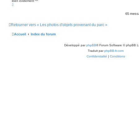
Bien évidement ^^
g
H
e
a
u
65 mess
t
Retourner vers « Les photos d'objets provenant du parc »
Accueil
Index du forum
Développé par
phpBB
® Forum Software © phpBB L
Traduit par
phpBB-fr.com
Confidentialité
|
Conditions