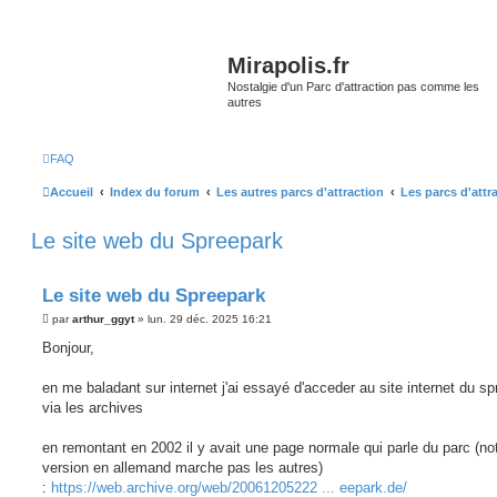
Mirapolis.fr
Nostalgie d'un Parc d'attraction pas comme les
autres
FAQ
Accueil
Index du forum
Les autres parcs d'attraction
Les parcs d'attr
Le site web du Spreepark
Le site web du Spreepark
M
par
arthur_ggyt
»
lun. 29 déc. 2025 16:21
e
s
Bonjour,
s
a
g
en me baladant sur internet j'ai essayé d'acceder au site internet du s
e
via les archives
en remontant en 2002 il y avait une page normale qui parle du parc (not
version en allemand marche pas les autres)
:
https://web.archive.org/web/20061205222 ... eepark.de/