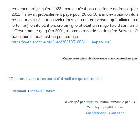
en remontant jusqu’en 2022 ( non ce n'est pas une faute de frappe j'ai b
2022, ils avait probablement payé pour 20 ou 30 ans d’exploitation du s
ne pas a avoir à le renouveler tous les ans, en pensant qu'il allaient te
le temps) le site était encore en ligne et était un image fixe disant en 
" C'est comme ça qu'en 2001, le parc a regardé sa dernière Saison." Ou
traduction littérale est un peu étrange.
https://web.archive.org/web/20210510054 ... eepark.de/
Partez tous dans le rêve vous n’en reviendrez pas !
Retourner vers « Les parcs d'attractions qui ont fermé »
Accueil
Index du forum
Développé par
phpBB
® Forum Software © phpBB L
Traduit par
phpBB-fr.com
Confidentialité
|
Conditions