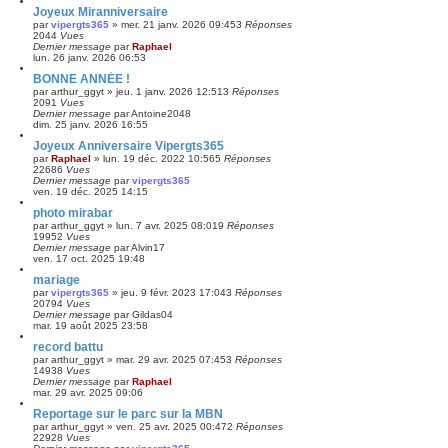
Joyeux Miranniversaire
par
vipergts365
»
mer. 21 janv. 2026 09:45
3
Réponses
2044
Vues
Dernier message
par
Raphael
lun. 26 janv. 2026 06:53
BONNE ANNÉE !
par
arthur_ggyt
»
jeu. 1 janv. 2026 12:51
3
Réponses
2091
Vues
Dernier message
par
Antoine2048
dim. 25 janv. 2026 16:55
Joyeux Anniversaire Vipergts365
par
Raphael
»
lun. 19 déc. 2022 10:56
5
Réponses
22686
Vues
Dernier message
par
vipergts365
ven. 19 déc. 2025 14:15
photo mirabar
par
arthur_ggyt
»
lun. 7 avr. 2025 08:01
9
Réponses
19952
Vues
Dernier message
par
Alvin17
ven. 17 oct. 2025 19:48
mariage
par
vipergts365
»
jeu. 9 févr. 2023 17:04
3
Réponses
20794
Vues
Dernier message
par
Gildas04
mar. 19 août 2025 23:58
record battu
par
arthur_ggyt
»
mar. 29 avr. 2025 07:45
3
Réponses
14938
Vues
Dernier message
par
Raphael
mar. 29 avr. 2025 09:06
Reportage sur le parc sur la MBN
par
arthur_ggyt
»
ven. 25 avr. 2025 00:47
2
Réponses
22928
Vues