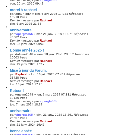
Dernier message
par
vipergts365
ven. 25 avr. 2025 09:42
merci à raphael
par
arthur_ggyt
»
dim. 6 avr. 2025 17:28
4
Réponses
15918
Vues
Dernier message
par
Raphael
dim. 6 avr. 2025 21:38
anniversaire
par
vipergts365
»
mar. 21 janv. 2025 18:07
1
Réponses
40382
Vues
Dernier message
par
Raphael
mer. 22 janv. 2025 00:49
Bonne année 2025 !
par
Antoine2048
»
sam. 18 janv. 2025 23:05
2
Réponses
16003
Vues
Dernier message
par
Raphael
dim. 19 janv. 2025 17:17
Mise à jour du Forum.
par
Raphael
»
lun. 10 juin 2024 07:46
2
Réponses
33428
Vues
Dernier message
par
Raphael
lun. 10 juin 2024 17:28
Retour !
par
Antoine2048
»
jeu. 7 mars 2024 07:33
1
Réponses
19135
Vues
Dernier message
par
vipergts365
jeu. 7 mars 2024 18:37
anniversaire
par
vipergts365
»
dim. 21 janv. 2024 15:26
1
Réponses
26657
Vues
Dernier message
par
Raphael
dim. 21 janv. 2024 16:46
bonne année
par
vipergts365
»
lun. 1 janv. 2024 11:54
2
Réponses