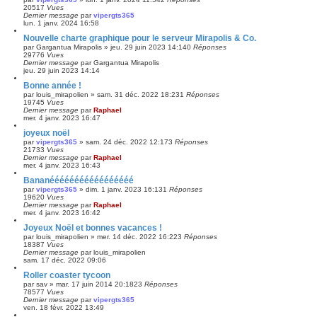
20517
Vues
Dernier message
par
vipergts365
lun. 1 janv. 2024 16:58
Nouvelle charte graphique pour le serveur Mirapolis & Co.
par
Gargantua Mirapolis
»
jeu. 29 juin 2023 14:14
0
Réponses
29776
Vues
Dernier message
par
Gargantua Mirapolis
jeu. 29 juin 2023 14:14
Bonne année !
par
louis_mirapolien
»
sam. 31 déc. 2022 18:23
1
Réponses
19745
Vues
Dernier message
par
Raphael
mer. 4 janv. 2023 16:47
joyeux noël
par
vipergts365
»
sam. 24 déc. 2022 12:17
3
Réponses
21733
Vues
Dernier message
par
Raphael
mer. 4 janv. 2023 16:43
Bananééééééééééééééééé
par
vipergts365
»
dim. 1 janv. 2023 16:13
1
Réponses
19620
Vues
Dernier message
par
Raphael
mer. 4 janv. 2023 16:42
Joyeux Noël et bonnes vacances !
par
louis_mirapolien
»
mer. 14 déc. 2022 16:22
3
Réponses
18387
Vues
Dernier message
par
louis_mirapolien
sam. 17 déc. 2022 09:06
Roller coaster tycoon
par
sav
»
mar. 17 juin 2014 20:18
23
Réponses
78577
Vues
Dernier message
par
vipergts365
ven. 18 févr. 2022 13:49