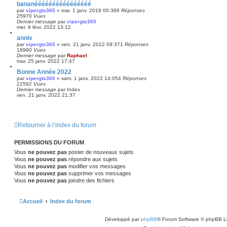
bananéééééééééééééééé
par
vipergts365
»
mar. 1 janv. 2019 00:36
6
Réponses
25970
Vues
Dernier message
par
vipergts365
mer. 9 févr. 2022 13:12
anniv
par
vipergts365
»
ven. 21 janv. 2022 09:37
1
Réponses
18990
Vues
Dernier message
par
Raphael
mar. 25 janv. 2022 17:47
Bonne Année 2022
par
vipergts365
»
sam. 1 janv. 2022 14:05
4
Réponses
22592
Vues
Dernier message
par
Index
ven. 21 janv. 2022 21:37
Retourner à l’index du forum
PERMISSIONS DU FORUM
Vous
ne pouvez pas
poster de nouveaux sujets
Vous
ne pouvez pas
répondre aux sujets
Vous
ne pouvez pas
modifier vos messages
Vous
ne pouvez pas
supprimer vos messages
Vous
ne pouvez pas
joindre des fichiers
Accueil
Index du forum
Développé par
phpBB
® Forum Software © phpBB L