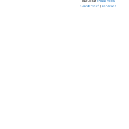
Traduit par
phpBB-fr.com
Confidentialité
|
Conditions