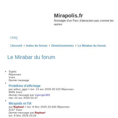
Mirapolis.fr
Nostalgie d'un Parc d'attraction pas comme les
autres
FAQ
Accueil
Index du forum
Divertissements
Le Mirabar du forum
Le Mirabar du forum
Sujets
Réponses
Vues
Dernier message
Problème d'affichage
par
arthur_ggyt
»
lun. 13 avr. 2026 00:10
3
Réponses
9666
Vues
Dernier message
par
vipergts365
mer. 22 avr. 2026 02:47
Mirapolis et l'IA
par
Raphael
»
lun. 9 févr. 2026 23:34
0
Réponses
4147
Vues
Dernier message
par
Raphael
lun. 9 févr. 2026 23:34