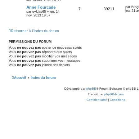
Anne Fourcade
par
Brog
7
39211
jeu. 21 a
par
gyldas65
»
jeu. 14
nov. 2013 19:57
Retourner à l’index du forum
PERMISSIONS DU FORUM
Vous
ne pouvez pas
poster de nouveaux sujets
Vous
ne pouvez pas
répondre aux sujets
Vous
ne pouvez pas
modifier vos messages
Vous
ne pouvez pas
supprimer vos messages
Vous
ne pouvez pas
joindre des fichiers
Accueil
Index du forum
Développé par
phpBB
® Forum Software © phpBB L
Traduit par
phpBB-fr.com
Confidentialité
|
Conditions