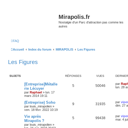
Mirapolis.fr
Nostalgie d'un Parc d'attraction pas comme les
autres
FAQ
Accueil
Index du forum
MIRAPOLIS
Les Figures
Les Figures
SUJETS
RÉPONSES
VUES
DERNIE
[Entreprise]Métalle
par
Raph
5
50046
lun. 28 a
rie Lécuyer
par
Raphael
»
lun. 17
mars 2014 19:11
(Entreprise) Soho
par
vipe
9
31935
dim. 27 
par
louis_mirapolien
»
ven. 18 févr. 2022 10:19
Vie après
par
vipe
5
99438
mar. 4 ju
Mirapolis ?
par
louis_mirapolien
»
lun. 24 avr. 2023 20:53