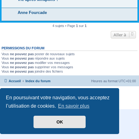
Anne Fourcade
4 sujets • Page
1
sur
1
Aller à
PERMISSIONS DU FORUM
Vous
ne pouvez pas
poster de nouveaux sujets
Vous
ne pouvez pas
répondre aux sujets
Vous
ne pouvez pas
modifier vos messages
Vous
ne pouvez pas
supprimer vos messages
Vous
ne pouvez pas
joindre des fichiers
Accueil
Index du forum
Heures au format
UTC+01:00
Développé par
phpBB
® Forum Software © phpBB Limited
En poursuivant votre navigation, vous acceptez
Traduit par
phpBB-fr.com
Confidentialité
|
Conditions
l’utilisation de cookies.
En savoir plus
OK