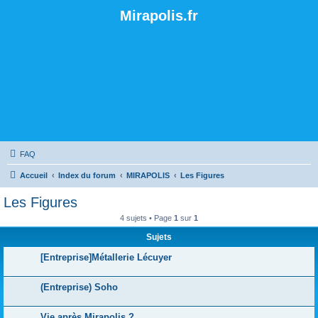
Mirapolis.fr
FAQ
Accueil
Index du forum
MIRAPOLIS
Les Figures
Les Figures
4 sujets • Page
1
sur
1
Sujets
[Entreprise]Métallerie Lécuyer
(Entreprise) Soho
Vie après Mirapolis ?