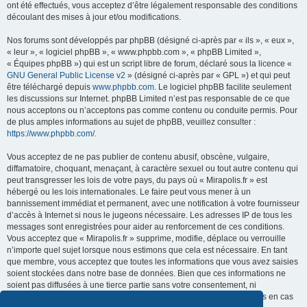
ont été effectués, vous acceptez d’être légalement responsable des conditions
découlant des mises à jour et/ou modifications.
Nos forums sont développés par phpBB (désigné ci-après par « ils », « eux »,
« leur », « logiciel phpBB », « www.phpbb.com », « phpBB Limited »,
« Équipes phpBB ») qui est un script libre de forum, déclaré sous la licence «
GNU General Public License v2
» (désigné ci-après par « GPL ») et qui peut
être téléchargé depuis
www.phpbb.com
. Le logiciel phpBB facilite seulement
les discussions sur Internet. phpBB Limited n’est pas responsable de ce que
nous acceptons ou n’acceptons pas comme contenu ou conduite permis. Pour
de plus amples informations au sujet de phpBB, veuillez consulter :
https://www.phpbb.com/
.
Vous acceptez de ne pas publier de contenu abusif, obscène, vulgaire,
diffamatoire, choquant, menaçant, à caractère sexuel ou tout autre contenu qui
peut transgresser les lois de votre pays, du pays où « Mirapolis.fr » est
hébergé ou les lois internationales. Le faire peut vous mener à un
bannissement immédiat et permanent, avec une notification à votre fournisseur
d’accès à Internet si nous le jugeons nécessaire. Les adresses IP de tous les
messages sont enregistrées pour aider au renforcement de ces conditions.
Vous acceptez que « Mirapolis.fr » supprime, modifie, déplace ou verrouille
n’importe quel sujet lorsque nous estimons que cela est nécessaire. En tant
que membre, vous acceptez que toutes les informations que vous avez saisies
soient stockées dans notre base de données. Bien que ces informations ne
soient pas diffusées à une tierce partie sans votre consentement, ni
« Mirapolis.fr », ni phpBB ne pourront être tenus comme responsables en cas