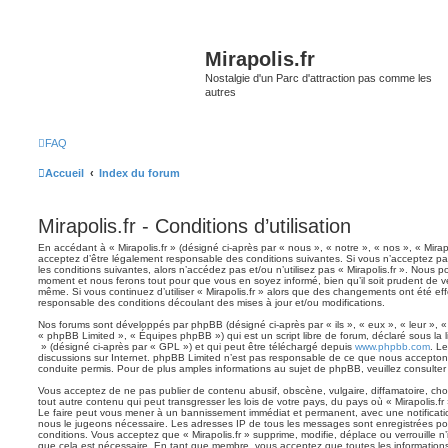
Mirapolis.fr
Nostalgie d'un Parc d'attraction pas comme les
autres
FAQ
Accueil
Index du forum
Mirapolis.fr - Conditions d’utilisation
En accédant à « Mirapolis.fr » (désigné ci-après par « nous », « notre », « nos », « Mirapol
acceptez d’être légalement responsable des conditions suivantes. Si vous n’acceptez pa
les conditions suivantes, alors n’accédez pas et/ou n’utilisez pas « Mirapolis.fr ». Nous p
moment et nous ferons tout pour que vous en soyez informé, bien qu’il soit prudent de vér
même. Si vous continuez d’utiliser « Mirapolis.fr » alors que des changements ont été ef
responsable des conditions découlant des mises à jour et/ou modifications.
Nos forums sont développés par phpBB (désigné ci-après par « ils », « eux », « leur », 
« phpBB Limited », « Équipes phpBB ») qui est un script libre de forum, déclaré sous la 
» (désigné ci-après par « GPL ») et qui peut être téléchargé depuis
www.phpbb.com
. Le
discussions sur Internet. phpBB Limited n’est pas responsable de ce que nous accept
conduite permis. Pour de plus amples informations au sujet de phpBB, veuillez consulter
Vous acceptez de ne pas publier de contenu abusif, obscène, vulgaire, diffamatoire, ch
tout autre contenu qui peut transgresser les lois de votre pays, du pays où « Mirapolis.fr 
Le faire peut vous mener à un bannissement immédiat et permanent, avec une notification
nous le jugeons nécessaire. Les adresses IP de tous les messages sont enregistrées po
conditions. Vous acceptez que « Mirapolis.fr » supprime, modifie, déplace ou verrouille n
que cela est nécessaire. En tant que membre, vous acceptez que toutes les information