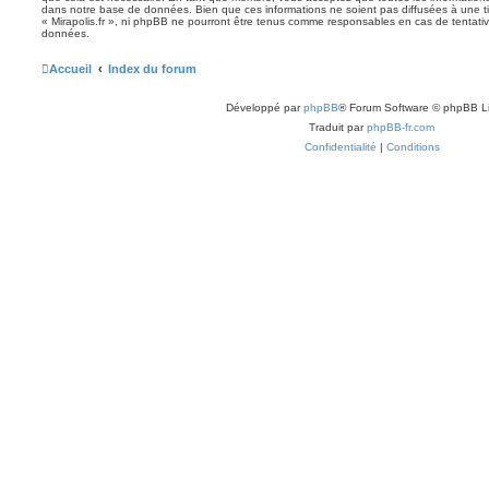
dans notre base de données. Bien que ces informations ne soient pas diffusées à une ti
« Mirapolis.fr », ni phpBB ne pourront être tenus comme responsables en cas de tentativ
données.
Accueil
Index du forum
Développé par
phpBB
® Forum Software © phpBB L
Traduit par
phpBB-fr.com
Confidentialité
|
Conditions