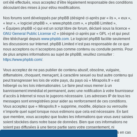
ont été effectués, vous acceptez d’être légalement responsable des conditions
découlant des mises à jour et/ou modifications.
Nos forums sont développés par phpBB (désigné ci-après par « ils », « eux »,
« leur », « logiciel phpBB », « www.phpbb.com », « phpBB Limited »,
« Équipes phpBB ») qui est un script libre de forum, déclaré sous la licence «
GNU General Public License v2
» (désigné ci-après par « GPL ») et qui peut
être téléchargé depuis
www.phpbb.com
. Le logiciel phpBB facilite seulement
les discussions sur Internet. phpBB Limited n’est pas responsable de ce que
nous acceptons ou n’acceptons pas comme contenu ou conduite permis. Pour
de plus amples informations au sujet de phpBB, veuillez consulter :
https://www.phpbb.com/
.
Vous acceptez de ne pas publier de contenu abusif, obscène, vulgaire,
diffamatoire, choquant, menaçant, à caractère sexuel ou tout autre contenu qui
peut transgresser les lois de votre pays, du pays où « Mirapolis.fr » est
hébergé ou les lois internationales. Le faire peut vous mener à un
bannissement immédiat et permanent, avec une notification à votre fournisseur
d’accès à Internet si nous le jugeons nécessaire. Les adresses IP de tous les
messages sont enregistrées pour aider au renforcement de ces conditions.
Vous acceptez que « Mirapolis.fr » supprime, modifie, déplace ou verrouille
n’importe quel sujet lorsque nous estimons que cela est nécessaire. En tant
que membre, vous acceptez que toutes les informations que vous avez saisies
soient stockées dans notre base de données. Bien que ces informations ne
soient pas diffusées à une tierce partie sans votre consentement, ni
« Mirapolis.fr », ni phpBB ne pourront être tenus comme responsables en cas