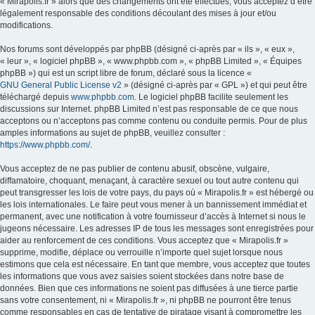
« Mirapolis.fr » alors que des changements ont été effectués, vous acceptez d’être
légalement responsable des conditions découlant des mises à jour et/ou
modifications.
Nos forums sont développés par phpBB (désigné ci-après par « ils », « eux »,
« leur », « logiciel phpBB », « www.phpbb.com », « phpBB Limited », « Équipes
phpBB ») qui est un script libre de forum, déclaré sous la licence «
GNU General Public License v2
» (désigné ci-après par « GPL ») et qui peut être
téléchargé depuis
www.phpbb.com
. Le logiciel phpBB facilite seulement les
discussions sur Internet. phpBB Limited n’est pas responsable de ce que nous
acceptons ou n’acceptons pas comme contenu ou conduite permis. Pour de plus
amples informations au sujet de phpBB, veuillez consulter :
https://www.phpbb.com/
.
Vous acceptez de ne pas publier de contenu abusif, obscène, vulgaire,
diffamatoire, choquant, menaçant, à caractère sexuel ou tout autre contenu qui
peut transgresser les lois de votre pays, du pays où « Mirapolis.fr » est hébergé ou
les lois internationales. Le faire peut vous mener à un bannissement immédiat et
permanent, avec une notification à votre fournisseur d’accès à Internet si nous le
jugeons nécessaire. Les adresses IP de tous les messages sont enregistrées pour
aider au renforcement de ces conditions. Vous acceptez que « Mirapolis.fr »
supprime, modifie, déplace ou verrouille n’importe quel sujet lorsque nous
estimons que cela est nécessaire. En tant que membre, vous acceptez que toutes
les informations que vous avez saisies soient stockées dans notre base de
données. Bien que ces informations ne soient pas diffusées à une tierce partie
sans votre consentement, ni « Mirapolis.fr », ni phpBB ne pourront être tenus
comme responsables en cas de tentative de piratage visant à compromettre les