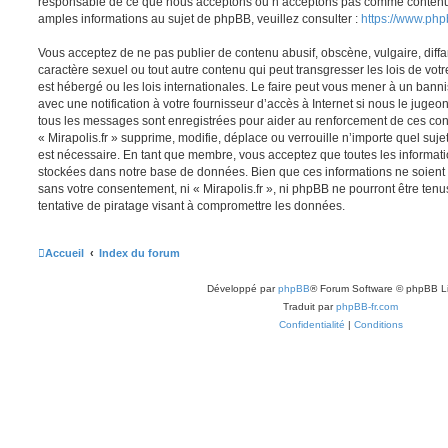
responsable de ce que nous acceptons ou n’acceptons pas comme contenu 
amples informations au sujet de phpBB, veuillez consulter :
https://www.ph
Vous acceptez de ne pas publier de contenu abusif, obscène, vulgaire, diff
caractère sexuel ou tout autre contenu qui peut transgresser les lois de votr
est hébergé ou les lois internationales. Le faire peut vous mener à un ban
avec une notification à votre fournisseur d’accès à Internet si nous le juge
tous les messages sont enregistrées pour aider au renforcement de ces con
« Mirapolis.fr » supprime, modifie, déplace ou verrouille n’importe quel suj
est nécessaire. En tant que membre, vous acceptez que toutes les informati
stockées dans notre base de données. Bien que ces informations ne soient p
sans votre consentement, ni « Mirapolis.fr », ni phpBB ne pourront être t
tentative de piratage visant à compromettre les données.
Accueil
Index du forum
Développé par
phpBB
® Forum Software © phpBB L
Traduit par
phpBB-fr.com
Confidentialité
|
Conditions