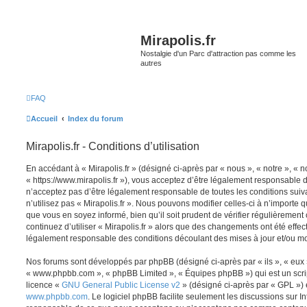
Mirapolis.fr
Nostalgie d'un Parc d'attraction pas comme les
autres
FAQ
Accueil
Index du forum
Mirapolis.fr - Conditions d’utilisation
En accédant à « Mirapolis.fr » (désigné ci-après par « nous », « notre », « no
« https://www.mirapolis.fr »), vous acceptez d’être légalement responsable 
n’acceptez pas d’être légalement responsable de toutes les conditions suiv
n’utilisez pas « Mirapolis.fr ». Nous pouvons modifier celles-ci à n’importe
que vous en soyez informé, bien qu’il soit prudent de vérifier régulièrement
continuez d’utiliser « Mirapolis.fr » alors que des changements ont été effe
légalement responsable des conditions découlant des mises à jour et/ou mo
Nos forums sont développés par phpBB (désigné ci-après par « ils », « eux »,
« www.phpbb.com », « phpBB Limited », « Équipes phpBB ») qui est un script
licence «
GNU General Public License v2
» (désigné ci-après par « GPL ») 
www.phpbb.com
. Le logiciel phpBB facilite seulement les discussions sur I