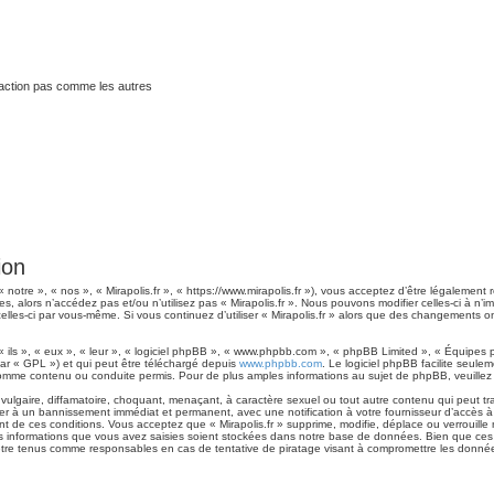
traction pas comme les autres
ion
« notre », « nos », « Mirapolis.fr », « https://www.mirapolis.fr »), vous acceptez d’être légaleme
es, alors n’accédez pas et/ou n’utilisez pas « Mirapolis.fr ». Nous pouvons modifier celles-ci à 
t celles-ci par vous-même. Si vous continuez d’utiliser « Mirapolis.fr » alors que des changements
ls », « eux », « leur », « logiciel phpBB », « www.phpbb.com », « phpBB Limited », « Équipes ph
ar « GPL ») et qui peut être téléchargé depuis
www.phpbb.com
. Le logiciel phpBB facilite seule
me contenu ou conduite permis. Pour de plus amples informations au sujet de phpBB, veuillez 
lgaire, diffamatoire, choquant, menaçant, à caractère sexuel ou tout autre contenu qui peut tran
ner à un bannissement immédiat et permanent, avec une notification à votre fournisseur d’accès à
 de ces conditions. Vous acceptez que « Mirapolis.fr » supprime, modifie, déplace ou verrouille 
 informations que vous avez saisies soient stockées dans notre base de données. Bien que ces i
 être tenus comme responsables en cas de tentative de piratage visant à compromettre les donné