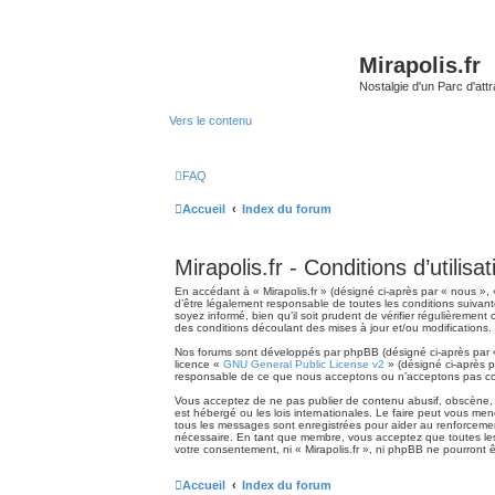
Mirapolis.fr
Nostalgie d'un Parc d'at
Vers le contenu
FAQ
Accueil
Index du forum
Mirapolis.fr - Conditions d’utilisat
En accédant à « Mirapolis.fr » (désigné ci-après par « nous », 
d’être légalement responsable de toutes les conditions suivant
soyez informé, bien qu’il soit prudent de vérifier régulièremen
des conditions découlant des mises à jour et/ou modifications.
Nos forums sont développés par phpBB (désigné ci-après par « i
licence «
GNU General Public License v2
» (désigné ci-après p
responsable de ce que nous acceptons ou n’acceptons pas com
Vous acceptez de ne pas publier de contenu abusif, obscène, vu
est hébergé ou les lois internationales. Le faire peut vous me
tous les messages sont enregistrées pour aider au renforcement
nécessaire. En tant que membre, vous acceptez que toutes les
votre consentement, ni « Mirapolis.fr », ni phpBB ne pourront
Accueil
Index du forum