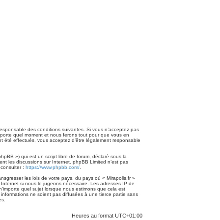
nt responsable des conditions suivantes. Si vous n’acceptez pas
n’importe quel moment et nous ferons tout pour que vous en
 ont été effectués, vous acceptez d’être légalement responsable
pBB ») qui est un script libre de forum, déclaré sous la
ment les discussions sur Internet. phpBB Limited n’est pas
consulter :
https://www.phpbb.com/
.
sgresser les lois de votre pays, du pays où « Mirapolis.fr »
 Internet si nous le jugeons nécessaire. Les adresses IP de
n’importe quel sujet lorsque nous estimons que cela est
nformations ne soient pas diffusées à une tierce partie sans
es.
Heures au format
UTC+01:00