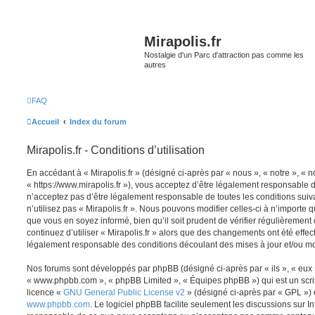
Mirapolis.fr
Nostalgie d'un Parc d'attraction pas comme les
autres
FAQ
Accueil
Index du forum
Mirapolis.fr - Conditions d’utilisation
En accédant à « Mirapolis.fr » (désigné ci-après par « nous », « notre », « no
« https://www.mirapolis.fr »), vous acceptez d’être légalement responsable 
n’acceptez pas d’être légalement responsable de toutes les conditions suiv
n’utilisez pas « Mirapolis.fr ». Nous pouvons modifier celles-ci à n’importe
que vous en soyez informé, bien qu’il soit prudent de vérifier régulièrement
continuez d’utiliser « Mirapolis.fr » alors que des changements ont été effe
légalement responsable des conditions découlant des mises à jour et/ou mo
Nos forums sont développés par phpBB (désigné ci-après par « ils », « eux »,
« www.phpbb.com », « phpBB Limited », « Équipes phpBB ») qui est un script
licence «
GNU General Public License v2
» (désigné ci-après par « GPL ») 
www.phpbb.com
. Le logiciel phpBB facilite seulement les discussions sur I