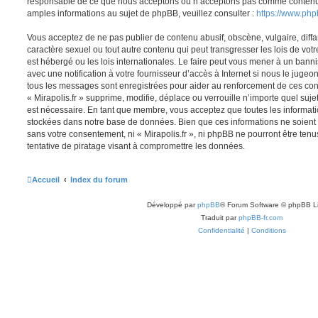
responsable de ce que nous acceptons ou n’acceptons pas comme contenu 
amples informations au sujet de phpBB, veuillez consulter :
https://www.ph
Vous acceptez de ne pas publier de contenu abusif, obscène, vulgaire, diff
caractère sexuel ou tout autre contenu qui peut transgresser les lois de votr
est hébergé ou les lois internationales. Le faire peut vous mener à un ban
avec une notification à votre fournisseur d’accès à Internet si nous le juge
tous les messages sont enregistrées pour aider au renforcement de ces con
« Mirapolis.fr » supprime, modifie, déplace ou verrouille n’importe quel suj
est nécessaire. En tant que membre, vous acceptez que toutes les informati
stockées dans notre base de données. Bien que ces informations ne soient p
sans votre consentement, ni « Mirapolis.fr », ni phpBB ne pourront être t
tentative de piratage visant à compromettre les données.
Accueil
Index du forum
Développé par
phpBB
® Forum Software © phpBB L
Traduit par
phpBB-fr.com
Confidentialité
|
Conditions