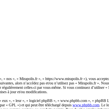
», « nos », « Mirapolis.fr », « https://www.mirapolis.fr »), vous accept
suivantes, alors n’accédez pas et/ou n’utilisez pas « Mirapolis.fr ». No
er régulièrement celles-ci par vous-même. Si vous continuez d’utiliser «
ises à jour et/ou modifications.
 « eux », « leur », « logiciel phpBB », « www.phpbb.com », « phpBB Lim
 par « GPL ») et qui peut être téléchargé depuis
www.phpbb.com
. Le l