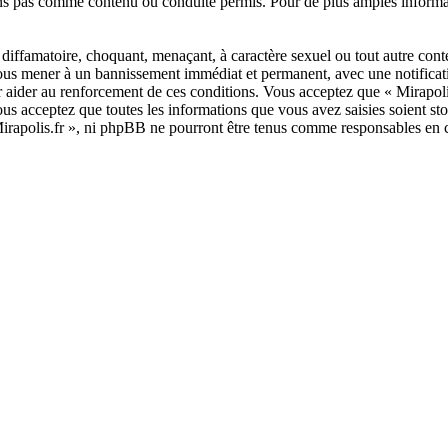
ns pas comme contenu ou conduite permis. Pour de plus amples informat
diffamatoire, choquant, menaçant, à caractère sexuel ou tout autre conte
 vous mener à un bannissement immédiat et permanent, avec une notificati
r aider au renforcement de ces conditions. Vous acceptez que « Mirapoli
us acceptez que toutes les informations que vous avez saisies soient s
 Mirapolis.fr », ni phpBB ne pourront être tenus comme responsables en 