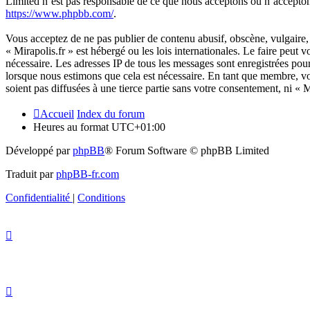
Limited n’est pas responsable de ce que nous acceptons ou n’accepto
https://www.phpbb.com/
.
Vous acceptez de ne pas publier de contenu abusif, obscène, vulgaire, 
« Mirapolis.fr » est hébergé ou les lois internationales. Le faire peut
nécessaire. Les adresses IP de tous les messages sont enregistrées pou
lorsque nous estimons que cela est nécessaire. En tant que membre, vo
soient pas diffusées à une tierce partie sans votre consentement, ni «
Accueil
Index du forum
Heures au format
UTC+01:00
Développé par
phpBB
® Forum Software © phpBB Limited
Traduit par
phpBB-fr.com
Confidentialité
|
Conditions