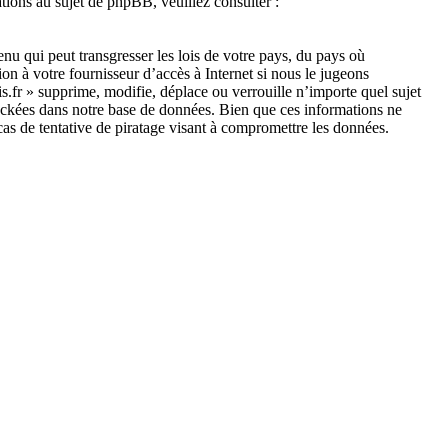
ions au sujet de phpBB, veuillez consulter :
nu qui peut transgresser les lois de votre pays, du pays où
on à votre fournisseur d’accès à Internet si nous le jugeons
s.fr » supprime, modifie, déplace ou verrouille n’importe quel sujet
tockées dans notre base de données. Bien que ces informations ne
cas de tentative de piratage visant à compromettre les données.