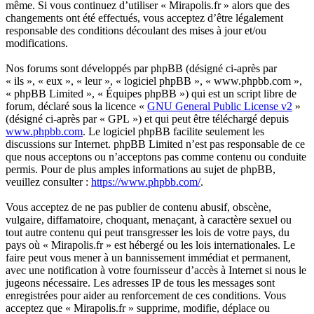
même. Si vous continuez d’utiliser « Mirapolis.fr » alors que des
changements ont été effectués, vous acceptez d’être légalement
responsable des conditions découlant des mises à jour et/ou
modifications.
Nos forums sont développés par phpBB (désigné ci-après par
« ils », « eux », « leur », « logiciel phpBB », « www.phpbb.com »,
« phpBB Limited », « Équipes phpBB ») qui est un script libre de
forum, déclaré sous la licence «
GNU General Public License v2
»
(désigné ci-après par « GPL ») et qui peut être téléchargé depuis
www.phpbb.com
. Le logiciel phpBB facilite seulement les
discussions sur Internet. phpBB Limited n’est pas responsable de ce
que nous acceptons ou n’acceptons pas comme contenu ou conduite
permis. Pour de plus amples informations au sujet de phpBB,
veuillez consulter :
https://www.phpbb.com/
.
Vous acceptez de ne pas publier de contenu abusif, obscène,
vulgaire, diffamatoire, choquant, menaçant, à caractère sexuel ou
tout autre contenu qui peut transgresser les lois de votre pays, du
pays où « Mirapolis.fr » est hébergé ou les lois internationales. Le
faire peut vous mener à un bannissement immédiat et permanent,
avec une notification à votre fournisseur d’accès à Internet si nous le
jugeons nécessaire. Les adresses IP de tous les messages sont
enregistrées pour aider au renforcement de ces conditions. Vous
acceptez que « Mirapolis.fr » supprime, modifie, déplace ou