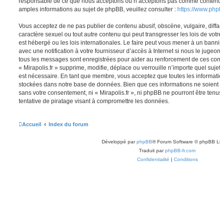
responsable de ce que nous acceptons ou n’acceptons pas comme contenu 
amples informations au sujet de phpBB, veuillez consulter :
https://www.ph
Vous acceptez de ne pas publier de contenu abusif, obscène, vulgaire, diff
caractère sexuel ou tout autre contenu qui peut transgresser les lois de votr
est hébergé ou les lois internationales. Le faire peut vous mener à un ban
avec une notification à votre fournisseur d’accès à Internet si nous le juge
tous les messages sont enregistrées pour aider au renforcement de ces con
« Mirapolis.fr » supprime, modifie, déplace ou verrouille n’importe quel suj
est nécessaire. En tant que membre, vous acceptez que toutes les informati
stockées dans notre base de données. Bien que ces informations ne soient p
sans votre consentement, ni « Mirapolis.fr », ni phpBB ne pourront être t
tentative de piratage visant à compromettre les données.
Accueil
Index du forum
Développé par
phpBB
® Forum Software © phpBB L
Traduit par
phpBB-fr.com
Confidentialité
|
Conditions