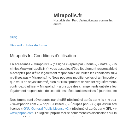
Mirapolis.fr
Nostalgie d'un Parc d'attraction pas comme les
autres
FAQ
Accueil
Index du forum
Mirapolis.fr - Conditions d’utilisation
En accédant à « Mirapolis.fr » (désigné ci-après par « nous », « notre », « no
« https://www.mirapolis.fr »), vous acceptez d’être légalement responsable 
n’acceptez pas d’être légalement responsable de toutes les conditions suiv
n’utilisez pas « Mirapolis.fr ». Nous pouvons modifier celles-ci à n’importe
que vous en soyez informé, bien qu’il soit prudent de vérifier régulièrement
continuez d’utiliser « Mirapolis.fr » alors que des changements ont été effe
légalement responsable des conditions découlant des mises à jour et/ou mo
Nos forums sont développés par phpBB (désigné ci-après par « ils », « eux »,
« www.phpbb.com », « phpBB Limited », « Équipes phpBB ») qui est un script
licence «
GNU General Public License v2
» (désigné ci-après par « GPL ») 
www.phpbb.com
. Le logiciel phpBB facilite seulement les discussions sur I