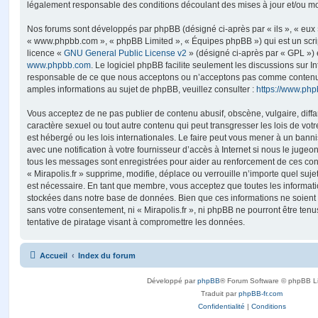
légalement responsable des conditions découlant des mises à jour et/ou mo
Nos forums sont développés par phpBB (désigné ci-après par « ils », « eux »,
« www.phpbb.com », « phpBB Limited », « Équipes phpBB ») qui est un script
licence «
GNU General Public License v2
» (désigné ci-après par « GPL ») 
www.phpbb.com
. Le logiciel phpBB facilite seulement les discussions sur I
responsable de ce que nous acceptons ou n’acceptons pas comme contenu 
amples informations au sujet de phpBB, veuillez consulter :
https://www.ph
Vous acceptez de ne pas publier de contenu abusif, obscène, vulgaire, diff
caractère sexuel ou tout autre contenu qui peut transgresser les lois de votr
est hébergé ou les lois internationales. Le faire peut vous mener à un ban
avec une notification à votre fournisseur d’accès à Internet si nous le juge
tous les messages sont enregistrées pour aider au renforcement de ces con
« Mirapolis.fr » supprime, modifie, déplace ou verrouille n’importe quel suj
est nécessaire. En tant que membre, vous acceptez que toutes les informati
stockées dans notre base de données. Bien que ces informations ne soient p
sans votre consentement, ni « Mirapolis.fr », ni phpBB ne pourront être t
tentative de piratage visant à compromettre les données.
Accueil
Index du forum
Développé par
phpBB
® Forum Software © phpBB L
Traduit par
phpBB-fr.com
Confidentialité
|
Conditions