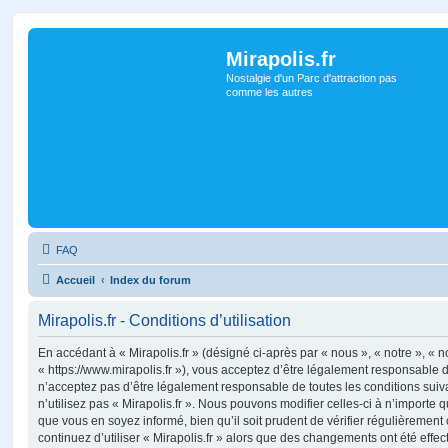
Mirapolis.fr
Nostalgie d'un Parc d'attraction pas
comme les autres
FAQ
Accueil
Index du forum
Mirapolis.fr - Conditions d’utilisation
En accédant à « Mirapolis.fr » (désigné ci-après par « nous », « notre », « no
« https://www.mirapolis.fr »), vous acceptez d’être légalement responsable 
n’acceptez pas d’être légalement responsable de toutes les conditions suiv
n’utilisez pas « Mirapolis.fr ». Nous pouvons modifier celles-ci à n’importe
que vous en soyez informé, bien qu’il soit prudent de vérifier régulièrement
continuez d’utiliser « Mirapolis.fr » alors que des changements ont été effe