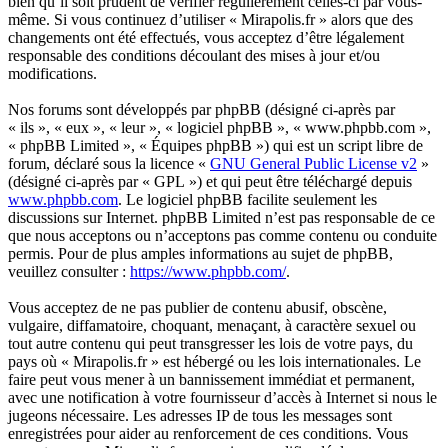
bien qu’il soit prudent de vérifier régulièrement celles-ci par vous-
même. Si vous continuez d’utiliser « Mirapolis.fr » alors que des
changements ont été effectués, vous acceptez d’être légalement
responsable des conditions découlant des mises à jour et/ou
modifications.
Nos forums sont développés par phpBB (désigné ci-après par
« ils », « eux », « leur », « logiciel phpBB », « www.phpbb.com »,
« phpBB Limited », « Équipes phpBB ») qui est un script libre de
forum, déclaré sous la licence «
GNU General Public License v2
»
(désigné ci-après par « GPL ») et qui peut être téléchargé depuis
www.phpbb.com
. Le logiciel phpBB facilite seulement les
discussions sur Internet. phpBB Limited n’est pas responsable de ce
que nous acceptons ou n’acceptons pas comme contenu ou conduite
permis. Pour de plus amples informations au sujet de phpBB,
veuillez consulter :
https://www.phpbb.com/
.
Vous acceptez de ne pas publier de contenu abusif, obscène,
vulgaire, diffamatoire, choquant, menaçant, à caractère sexuel ou
tout autre contenu qui peut transgresser les lois de votre pays, du
pays où « Mirapolis.fr » est hébergé ou les lois internationales. Le
faire peut vous mener à un bannissement immédiat et permanent,
avec une notification à votre fournisseur d’accès à Internet si nous le
jugeons nécessaire. Les adresses IP de tous les messages sont
enregistrées pour aider au renforcement de ces conditions. Vous