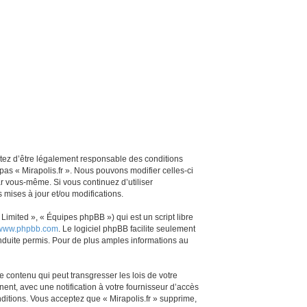
ceptez d’être légalement responsable des conditions
pas « Mirapolis.fr ». Nous pouvons modifier celles-ci
ar vous-même. Si vous continuez d’utiliser
mises à jour et/ou modifications.
imited », « Équipes phpBB ») qui est un script libre
www.phpbb.com
. Le logiciel phpBB facilite seulement
duite permis. Pour de plus amples informations au
 contenu qui peut transgresser les lois de votre
ent, avec une notification à votre fournisseur d’accès
ditions. Vous acceptez que « Mirapolis.fr » supprime,