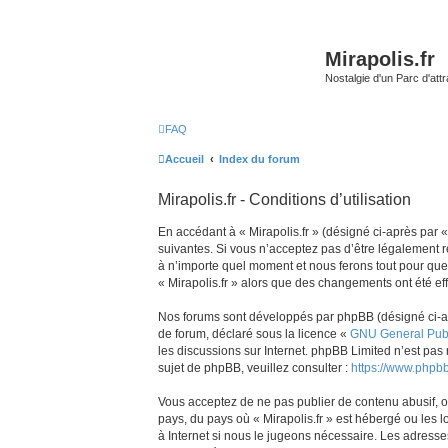
Mirapolis.fr
Nostalgie d'un Parc d'at
FAQ
Accueil
Index du forum
Mirapolis.fr - Conditions d’utilisation
En accédant à « Mirapolis.fr » (désigné ci-après par «
suivantes. Si vous n’acceptez pas d’être légalement re
à n’importe quel moment et nous ferons tout pour que v
« Mirapolis.fr » alors que des changements ont été ef
Nos forums sont développés par phpBB (désigné ci-aprè
de forum, déclaré sous la licence «
GNU General Publ
les discussions sur Internet. phpBB Limited n’est p
sujet de phpBB, veuillez consulter :
https://www.phpb
Vous acceptez de ne pas publier de contenu abusif, ob
pays, du pays où « Mirapolis.fr » est hébergé ou les 
à Internet si nous le jugeons nécessaire. Les adress