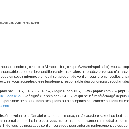
traction pas comme les autres
 nous », « notre », « nos », « Mirapolis.fr », « https://www.mirapolis.fr »), vous ac
sponsable de toutes les conditions suivantes, alors n’accédez pas et/ou n’utilisez 
ous en soyez informé, bien qu’il soit prudent de vérifier régulièrement celles-ci p
fectués, vous acceptez d’être légalement responsable des conditions découlant des 
s par « ils », « eux », « leur », « logiciel phpBB », « www.phpbb.com », « phpBB L
ic License v2
» (désigné ci-après par « GPL ») et qui peut être téléchargé depuis
as responsable de ce que nous acceptons ou n’acceptons pas comme contenu ou con
b.com/
.
scène, vulgaire, diffamatoire, choquant, menaçant, à caractère sexuel ou tout autre
lois internationales. Le faire peut vous mener à un bannissement immédiat et perman
es IP de tous les messages sont enregistrées pour aider au renforcement de ces con