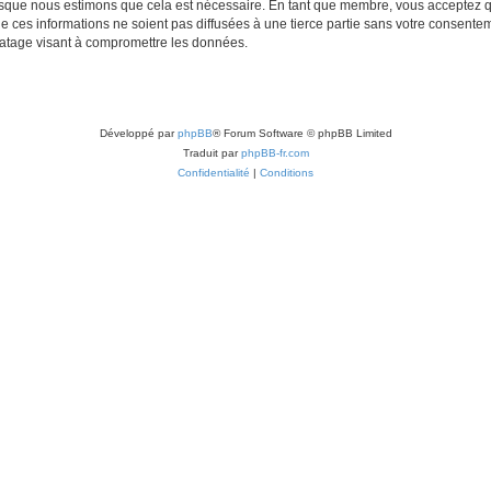
lorsque nous estimons que cela est nécessaire. En tant que membre, vous acceptez q
ces informations ne soient pas diffusées à une tierce partie sans votre consentemen
atage visant à compromettre les données.
Développé par
phpBB
® Forum Software © phpBB Limited
Traduit par
phpBB-fr.com
Confidentialité
|
Conditions