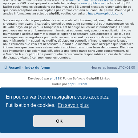
après par « GPL ») et qui peut être téléchargé depuis
www.phpbb.com
. Le logiciel phpBB
facilite seulement les discussions sur Internet. phpBB Limited n’est pas responsable de ce
que nous acceptons ou n’acceptons pas comme contenu ou conduite permis. Pour de plus
amples informations au sujet de phpBB, veuillez consulter :
https://www.phpbb.com/
.
Vous acceptez de ne pas publier de contenu abusif, obscène, vulgaire, diffamatoire,
choquant, menaçant, à caractère sexuel ou tout autre contenu qui peut transgresser les lois
de votre pays, du pays où « Mirapolis.fr » est hébergé ou les lois internationales. Le faire
peut vous mener à un bannissement immédiat et permanent, avec une notification à votre
fournisseur d’accès à Internet si nous le jugeons nécessaire. Les adresses IP de tous les
messages sont enregistrées pour aider au renforcement de ces conditions. Vous acceptez
que « Mirapolis.fr » supprime, modifie, déplace ou verrouille n’importe quel sujet lorsque
nous estimons que cela est nécessaire. En tant que membre, vous acceptez que toutes les
informations que vous avez saisies soient stockées dans notre base de données. Bien que
ces informations ne soient pas diffusées à une tierce partie sans votre consentement, ni
« Mirapolis.fr », ni phpBB ne pourront être tenus comme responsables en cas de tentative
de piratage visant à compromettre les données.
Accueil
Index du forum
Heures au format
UTC+01:00
Développé par
phpBB
® Forum Software © phpBB Limited
Traduit par
phpBB-fr.com
Confidentialité
|
Conditions
En poursuivant votre navigation, vous acceptez
l’utilisation de cookies.
En savoir plus
OK