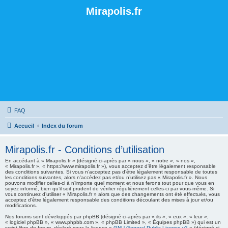
Mirapolis.fr
FAQ
Accueil
Index du forum
Mirapolis.fr - Conditions d’utilisation
En accédant à « Mirapolis.fr » (désigné ci-après par « nous », « notre », « nos »,
« Mirapolis.fr », « https://www.mirapolis.fr »), vous acceptez d’être légalement responsable
des conditions suivantes. Si vous n’acceptez pas d’être légalement responsable de toutes
les conditions suivantes, alors n’accédez pas et/ou n’utilisez pas « Mirapolis.fr ». Nous
pouvons modifier celles-ci à n’importe quel moment et nous ferons tout pour que vous en
soyez informé, bien qu’il soit prudent de vérifier régulièrement celles-ci par vous-même. Si
vous continuez d’utiliser « Mirapolis.fr » alors que des changements ont été effectués, vous
acceptez d’être légalement responsable des conditions découlant des mises à jour et/ou
modifications.
Nos forums sont développés par phpBB (désigné ci-après par « ils », « eux », « leur »,
« logiciel phpBB », « www.phpbb.com », « phpBB Limited », « Équipes phpBB ») qui est un
script libre de forum, déclaré sous la licence «
GNU General Public License v2
» (désigné ci-