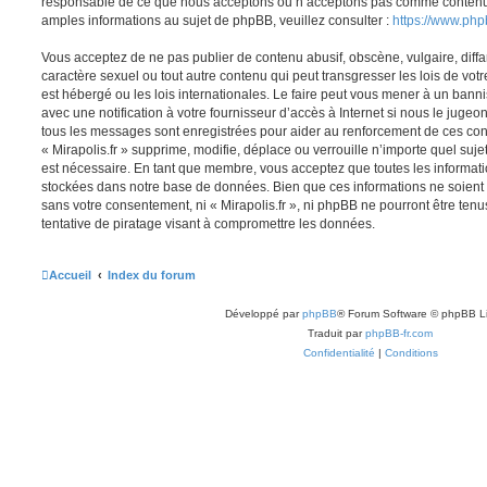
responsable de ce que nous acceptons ou n’acceptons pas comme contenu 
amples informations au sujet de phpBB, veuillez consulter :
https://www.ph
Vous acceptez de ne pas publier de contenu abusif, obscène, vulgaire, diff
caractère sexuel ou tout autre contenu qui peut transgresser les lois de votr
est hébergé ou les lois internationales. Le faire peut vous mener à un ban
avec une notification à votre fournisseur d’accès à Internet si nous le juge
tous les messages sont enregistrées pour aider au renforcement de ces con
« Mirapolis.fr » supprime, modifie, déplace ou verrouille n’importe quel suj
est nécessaire. En tant que membre, vous acceptez que toutes les informati
stockées dans notre base de données. Bien que ces informations ne soient p
sans votre consentement, ni « Mirapolis.fr », ni phpBB ne pourront être t
tentative de piratage visant à compromettre les données.
Accueil
Index du forum
Développé par
phpBB
® Forum Software © phpBB L
Traduit par
phpBB-fr.com
Confidentialité
|
Conditions