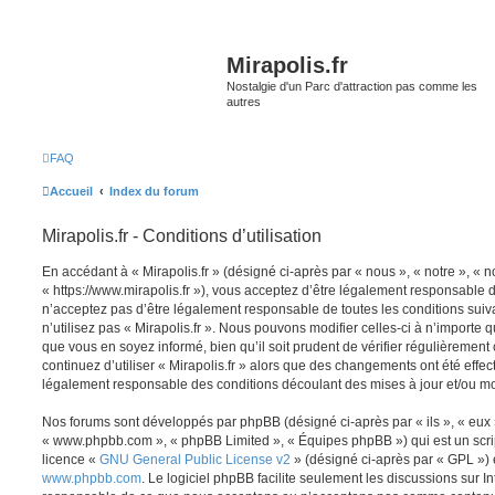
Mirapolis.fr
Nostalgie d'un Parc d'attraction pas comme les
autres
FAQ
Accueil
Index du forum
Mirapolis.fr - Conditions d’utilisation
En accédant à « Mirapolis.fr » (désigné ci-après par « nous », « notre », « no
« https://www.mirapolis.fr »), vous acceptez d’être légalement responsable 
n’acceptez pas d’être légalement responsable de toutes les conditions suiv
n’utilisez pas « Mirapolis.fr ». Nous pouvons modifier celles-ci à n’importe
que vous en soyez informé, bien qu’il soit prudent de vérifier régulièrement
continuez d’utiliser « Mirapolis.fr » alors que des changements ont été effe
légalement responsable des conditions découlant des mises à jour et/ou mo
Nos forums sont développés par phpBB (désigné ci-après par « ils », « eux »,
« www.phpbb.com », « phpBB Limited », « Équipes phpBB ») qui est un script
licence «
GNU General Public License v2
» (désigné ci-après par « GPL ») 
www.phpbb.com
. Le logiciel phpBB facilite seulement les discussions sur I