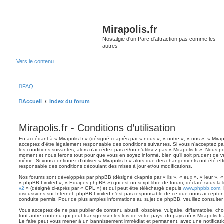
Mirapolis.fr
Nostalgie d'un Parc d'attraction pas comme les
autres
Vers le contenu
FAQ
Accueil
Index du forum
Mirapolis.fr - Conditions d’utilisation
En accédant à « Mirapolis.fr » (désigné ci-après par « nous », « notre », « nos », « Mirapol
acceptez d’être légalement responsable des conditions suivantes. Si vous n’acceptez pa
les conditions suivantes, alors n’accédez pas et/ou n’utilisez pas « Mirapolis.fr ». Nous p
moment et nous ferons tout pour que vous en soyez informé, bien qu’il soit prudent de vér
même. Si vous continuez d’utiliser « Mirapolis.fr » alors que des changements ont été ef
responsable des conditions découlant des mises à jour et/ou modifications.
Nos forums sont développés par phpBB (désigné ci-après par « ils », « eux », « leur », 
« phpBB Limited », « Équipes phpBB ») qui est un script libre de forum, déclaré sous la 
v2
» (désigné ci-après par « GPL ») et qui peut être téléchargé depuis
www.phpbb.com
.
discussions sur Internet. phpBB Limited n’est pas responsable de ce que nous accept
conduite permis. Pour de plus amples informations au sujet de phpBB, veuillez consulter
Vous acceptez de ne pas publier de contenu abusif, obscène, vulgaire, diffamatoire, ch
tout autre contenu qui peut transgresser les lois de votre pays, du pays où « Mirapolis.fr 
Le faire peut vous mener à un bannissement immédiat et permanent, avec une notification