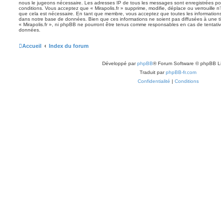
nous le jugeons nécessaire. Les adresses IP de tous les messages sont enregistrées po
conditions. Vous acceptez que « Mirapolis.fr » supprime, modifie, déplace ou verrouille n
que cela est nécessaire. En tant que membre, vous acceptez que toutes les information
dans notre base de données. Bien que ces informations ne soient pas diffusées à une ti
« Mirapolis.fr », ni phpBB ne pourront être tenus comme responsables en cas de tentativ
données.
Accueil
Index du forum
Développé par
phpBB
® Forum Software © phpBB L
Traduit par
phpBB-fr.com
Confidentialité
|
Conditions