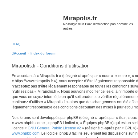
Mirapolis.fr
Nostalgie d'un Parc d'attraction pas comme les
autres
FAQ
Accueil
Index du forum
Mirapolis.fr - Conditions d’utilisation
En accédant à « Mirapolis.fr » (désigné ci-après par « nous », « notre », « no
« https://www.mirapolis.fr »), vous acceptez d’être légalement responsable 
n’acceptez pas d’être légalement responsable de toutes les conditions suiv
n’utilisez pas « Mirapolis.fr ». Nous pouvons modifier celles-ci à n’importe
que vous en soyez informé, bien qu’il soit prudent de vérifier régulièrement
continuez d’utiliser « Mirapolis.fr » alors que des changements ont été effe
légalement responsable des conditions découlant des mises à jour et/ou mo
Nos forums sont développés par phpBB (désigné ci-après par « ils », « eux »,
« www.phpbb.com », « phpBB Limited », « Équipes phpBB ») qui est un script
licence «
GNU General Public License v2
» (désigné ci-après par « GPL ») 
www.phpbb.com
. Le logiciel phpBB facilite seulement les discussions sur I