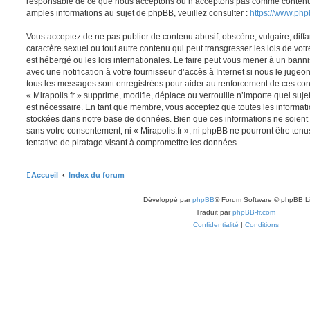
responsable de ce que nous acceptons ou n’acceptons pas comme contenu 
amples informations au sujet de phpBB, veuillez consulter :
https://www.ph
Vous acceptez de ne pas publier de contenu abusif, obscène, vulgaire, diff
caractère sexuel ou tout autre contenu qui peut transgresser les lois de votr
est hébergé ou les lois internationales. Le faire peut vous mener à un ban
avec une notification à votre fournisseur d’accès à Internet si nous le juge
tous les messages sont enregistrées pour aider au renforcement de ces con
« Mirapolis.fr » supprime, modifie, déplace ou verrouille n’importe quel suj
est nécessaire. En tant que membre, vous acceptez que toutes les informati
stockées dans notre base de données. Bien que ces informations ne soient p
sans votre consentement, ni « Mirapolis.fr », ni phpBB ne pourront être t
tentative de piratage visant à compromettre les données.
Accueil
Index du forum
Développé par
phpBB
® Forum Software © phpBB L
Traduit par
phpBB-fr.com
Confidentialité
|
Conditions