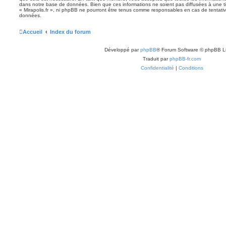
dans notre base de données. Bien que ces informations ne soient pas diffusées à une ti
« Mirapolis.fr », ni phpBB ne pourront être tenus comme responsables en cas de tentativ
données.
Accueil
Index du forum
Développé par
phpBB
® Forum Software © phpBB L
Traduit par
phpBB-fr.com
Confidentialité
|
Conditions