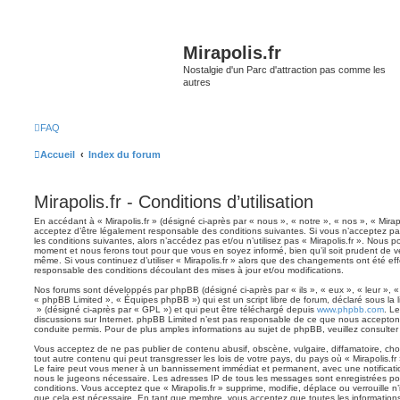
Mirapolis.fr
Nostalgie d'un Parc d'attraction pas comme les
autres
FAQ
Accueil
Index du forum
Mirapolis.fr - Conditions d’utilisation
En accédant à « Mirapolis.fr » (désigné ci-après par « nous », « notre », « nos », « Mirapol
acceptez d’être légalement responsable des conditions suivantes. Si vous n’acceptez pa
les conditions suivantes, alors n’accédez pas et/ou n’utilisez pas « Mirapolis.fr ». Nous p
moment et nous ferons tout pour que vous en soyez informé, bien qu’il soit prudent de vér
même. Si vous continuez d’utiliser « Mirapolis.fr » alors que des changements ont été ef
responsable des conditions découlant des mises à jour et/ou modifications.
Nos forums sont développés par phpBB (désigné ci-après par « ils », « eux », « leur », 
« phpBB Limited », « Équipes phpBB ») qui est un script libre de forum, déclaré sous la 
» (désigné ci-après par « GPL ») et qui peut être téléchargé depuis
www.phpbb.com
. Le
discussions sur Internet. phpBB Limited n’est pas responsable de ce que nous accept
conduite permis. Pour de plus amples informations au sujet de phpBB, veuillez consulter
Vous acceptez de ne pas publier de contenu abusif, obscène, vulgaire, diffamatoire, ch
tout autre contenu qui peut transgresser les lois de votre pays, du pays où « Mirapolis.fr 
Le faire peut vous mener à un bannissement immédiat et permanent, avec une notification
nous le jugeons nécessaire. Les adresses IP de tous les messages sont enregistrées po
conditions. Vous acceptez que « Mirapolis.fr » supprime, modifie, déplace ou verrouille n
que cela est nécessaire. En tant que membre, vous acceptez que toutes les information