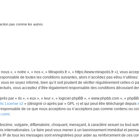
traction pas comme les autres
 nous », « notre », « nos », « Mirapolis.fr », « https://www.mirapolis.fr »), vous ac
sponsable de toutes les conditions suivantes, alors n’accédez pas et/ou n’utilisez 
ous en soyez informé, bien qu’il soit prudent de vérifier régulièrement celles-ci p
fectués, vous acceptez d’être légalement responsable des conditions découlant des 
s par « ils », « eux », « leur », « logiciel phpBB », « www.phpbb.com », « phpBB L
ic License v2
» (désigné ci-après par « GPL ») et qui peut être téléchargé depuis
as responsable de ce que nous acceptons ou n’acceptons pas comme contenu ou con
b.com/
.
scène, vulgaire, diffamatoire, choquant, menaçant, à caractère sexuel ou tout autre
lois internationales. Le faire peut vous mener à un bannissement immédiat et perman
es IP de tous les messages sont enregistrées pour aider au renforcement de ces con