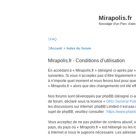
Mirapolis.fr
Nostalgie d'un Parc d'at
FAQ
Accueil
Index du forum
Mirapolis.fr - Conditions d’utilisation
En accédant à « Mirapolis.fr » (désigné ci-après par «
suivantes. Si vous n’acceptez pas d’être légalement re
à n’importe quel moment et nous ferons tout pour que v
« Mirapolis.fr » alors que des changements ont été ef
Nos forums sont développés par phpBB (désigné ci-aprè
de forum, déclaré sous la licence «
GNU General Publ
les discussions sur Internet. phpBB Limited n’est p
sujet de phpBB, veuillez consulter :
https://www.phpb
Vous acceptez de ne pas publier de contenu abusif, ob
pays, du pays où « Mirapolis.fr » est hébergé ou les 
à Internet si nous le jugeons nécessaire. Les adress