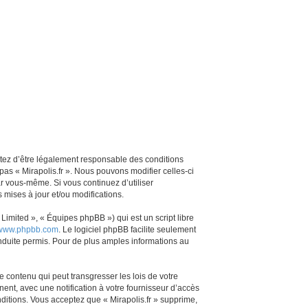
ceptez d’être légalement responsable des conditions
pas « Mirapolis.fr ». Nous pouvons modifier celles-ci
ar vous-même. Si vous continuez d’utiliser
mises à jour et/ou modifications.
imited », « Équipes phpBB ») qui est un script libre
www.phpbb.com
. Le logiciel phpBB facilite seulement
duite permis. Pour de plus amples informations au
 contenu qui peut transgresser les lois de votre
ent, avec une notification à votre fournisseur d’accès
ditions. Vous acceptez que « Mirapolis.fr » supprime,