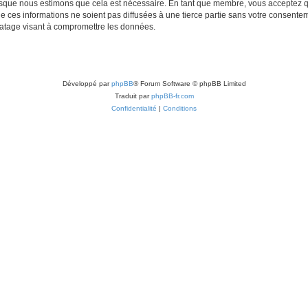
lorsque nous estimons que cela est nécessaire. En tant que membre, vous acceptez q
ces informations ne soient pas diffusées à une tierce partie sans votre consentemen
atage visant à compromettre les données.
Développé par
phpBB
® Forum Software © phpBB Limited
Traduit par
phpBB-fr.com
Confidentialité
|
Conditions