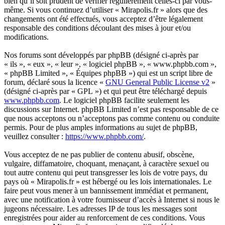
bien qu’il soit prudent de vérifier régulièrement celles-ci par vous-
même. Si vous continuez d’utiliser « Mirapolis.fr » alors que des
changements ont été effectués, vous acceptez d’être légalement
responsable des conditions découlant des mises à jour et/ou
modifications.
Nos forums sont développés par phpBB (désigné ci-après par
« ils », « eux », « leur », « logiciel phpBB », « www.phpbb.com »,
« phpBB Limited », « Équipes phpBB ») qui est un script libre de
forum, déclaré sous la licence «
GNU General Public License v2
»
(désigné ci-après par « GPL ») et qui peut être téléchargé depuis
www.phpbb.com
. Le logiciel phpBB facilite seulement les
discussions sur Internet. phpBB Limited n’est pas responsable de ce
que nous acceptons ou n’acceptons pas comme contenu ou conduite
permis. Pour de plus amples informations au sujet de phpBB,
veuillez consulter :
https://www.phpbb.com/
.
Vous acceptez de ne pas publier de contenu abusif, obscène,
vulgaire, diffamatoire, choquant, menaçant, à caractère sexuel ou
tout autre contenu qui peut transgresser les lois de votre pays, du
pays où « Mirapolis.fr » est hébergé ou les lois internationales. Le
faire peut vous mener à un bannissement immédiat et permanent,
avec une notification à votre fournisseur d’accès à Internet si nous le
jugeons nécessaire. Les adresses IP de tous les messages sont
enregistrées pour aider au renforcement de ces conditions. Vous