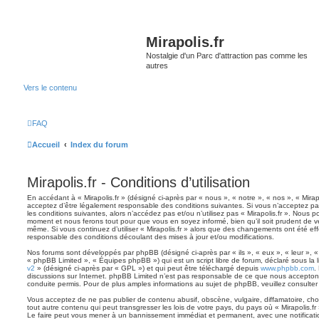
Mirapolis.fr
Nostalgie d'un Parc d'attraction pas comme les
autres
Vers le contenu
FAQ
Accueil
Index du forum
Mirapolis.fr - Conditions d’utilisation
En accédant à « Mirapolis.fr » (désigné ci-après par « nous », « notre », « nos », « Mirapol
acceptez d’être légalement responsable des conditions suivantes. Si vous n’acceptez pa
les conditions suivantes, alors n’accédez pas et/ou n’utilisez pas « Mirapolis.fr ». Nous p
moment et nous ferons tout pour que vous en soyez informé, bien qu’il soit prudent de vér
même. Si vous continuez d’utiliser « Mirapolis.fr » alors que des changements ont été ef
responsable des conditions découlant des mises à jour et/ou modifications.
Nos forums sont développés par phpBB (désigné ci-après par « ils », « eux », « leur », 
« phpBB Limited », « Équipes phpBB ») qui est un script libre de forum, déclaré sous la 
v2
» (désigné ci-après par « GPL ») et qui peut être téléchargé depuis
www.phpbb.com
.
discussions sur Internet. phpBB Limited n’est pas responsable de ce que nous accept
conduite permis. Pour de plus amples informations au sujet de phpBB, veuillez consulter
Vous acceptez de ne pas publier de contenu abusif, obscène, vulgaire, diffamatoire, ch
tout autre contenu qui peut transgresser les lois de votre pays, du pays où « Mirapolis.fr 
Le faire peut vous mener à un bannissement immédiat et permanent, avec une notification