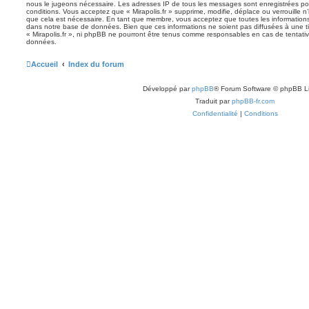
nous le jugeons nécessaire. Les adresses IP de tous les messages sont enregistrées po
conditions. Vous acceptez que « Mirapolis.fr » supprime, modifie, déplace ou verrouille n
que cela est nécessaire. En tant que membre, vous acceptez que toutes les information
dans notre base de données. Bien que ces informations ne soient pas diffusées à une ti
« Mirapolis.fr », ni phpBB ne pourront être tenus comme responsables en cas de tentativ
données.
Accueil
Index du forum
Développé par
phpBB
® Forum Software © phpBB L
Traduit par
phpBB-fr.com
Confidentialité
|
Conditions