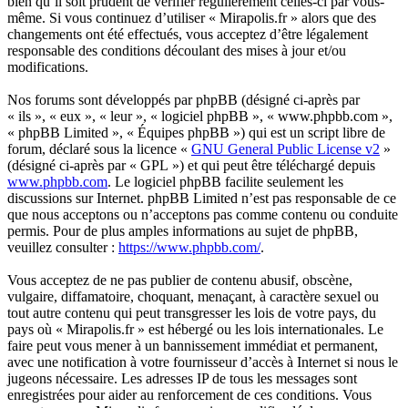
bien qu’il soit prudent de vérifier régulièrement celles-ci par vous-
même. Si vous continuez d’utiliser « Mirapolis.fr » alors que des
changements ont été effectués, vous acceptez d’être légalement
responsable des conditions découlant des mises à jour et/ou
modifications.
Nos forums sont développés par phpBB (désigné ci-après par
« ils », « eux », « leur », « logiciel phpBB », « www.phpbb.com »,
« phpBB Limited », « Équipes phpBB ») qui est un script libre de
forum, déclaré sous la licence «
GNU General Public License v2
»
(désigné ci-après par « GPL ») et qui peut être téléchargé depuis
www.phpbb.com
. Le logiciel phpBB facilite seulement les
discussions sur Internet. phpBB Limited n’est pas responsable de ce
que nous acceptons ou n’acceptons pas comme contenu ou conduite
permis. Pour de plus amples informations au sujet de phpBB,
veuillez consulter :
https://www.phpbb.com/
.
Vous acceptez de ne pas publier de contenu abusif, obscène,
vulgaire, diffamatoire, choquant, menaçant, à caractère sexuel ou
tout autre contenu qui peut transgresser les lois de votre pays, du
pays où « Mirapolis.fr » est hébergé ou les lois internationales. Le
faire peut vous mener à un bannissement immédiat et permanent,
avec une notification à votre fournisseur d’accès à Internet si nous le
jugeons nécessaire. Les adresses IP de tous les messages sont
enregistrées pour aider au renforcement de ces conditions. Vous