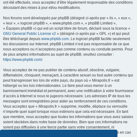
ont été effectués, vous acceptez d’être légalement responsable des conditions
découlant des mises à jour et/ou modifications.
Nos forums sont développés par phpBB (désigné ci-après par « ils », « eux »,
« leur », « logiciel phpBB », « www.phpbb.com », « phpBB Limited »,
« Équipes phpBB ») qui est un script libre de forum, déclaré sous la licence «
GNU General Public License v2
» (désigné ci-après par « GPL ») et qui peut
être téléchargé depuis
www.phpbb.com
. Le logiciel phpBB facilite seulement
les discussions sur Internet. phpBB Limited n’est pas responsable de ce que
nous acceptons ou n’acceptons pas comme contenu ou conduite permis. Pour
de plus amples informations au sujet de phpBB, veuillez consulter :
https://www.phpbb.com/
.
Vous acceptez de ne pas publier de contenu abusif, obscène, vulgaire,
diffamatoire, choquant, menaçant, à caractère sexuel ou tout autre contenu qui
peut transgresser les lois de votre pays, du pays où « Mirapolis.fr » est
hébergé ou les lois internationales. Le faire peut vous mener à un
bannissement immédiat et permanent, avec une notification à votre fournisseur
d’accès à Internet si nous le jugeons nécessaire. Les adresses IP de tous les
messages sont enregistrées pour aider au renforcement de ces conditions.
Vous acceptez que « Mirapolis.fr » supprime, modifie, déplace ou verrouille
n’importe quel sujet lorsque nous estimons que cela est nécessaire. En tant
que membre, vous acceptez que toutes les informations que vous avez saisies
soient stockées dans notre base de données. Bien que ces informations ne
soient pas diffusées à une tierce partie sans votre consentement, ni
« Mirapolis.fr », ni phpBB ne pourront être tenus comme responsables en cas