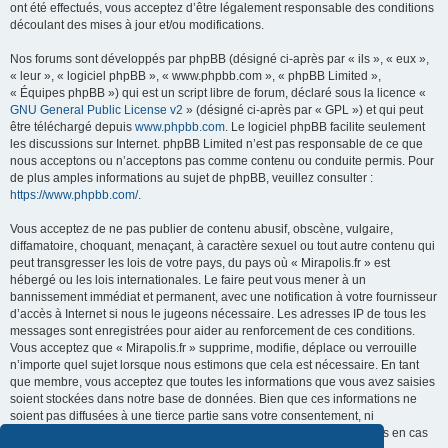
ont été effectués, vous acceptez d’être légalement responsable des conditions
découlant des mises à jour et/ou modifications.
Nos forums sont développés par phpBB (désigné ci-après par « ils », « eux »,
« leur », « logiciel phpBB », « www.phpbb.com », « phpBB Limited »,
« Équipes phpBB ») qui est un script libre de forum, déclaré sous la licence «
GNU General Public License v2
» (désigné ci-après par « GPL ») et qui peut
être téléchargé depuis
www.phpbb.com
. Le logiciel phpBB facilite seulement
les discussions sur Internet. phpBB Limited n’est pas responsable de ce que
nous acceptons ou n’acceptons pas comme contenu ou conduite permis. Pour
de plus amples informations au sujet de phpBB, veuillez consulter :
https://www.phpbb.com/
.
Vous acceptez de ne pas publier de contenu abusif, obscène, vulgaire,
diffamatoire, choquant, menaçant, à caractère sexuel ou tout autre contenu qui
peut transgresser les lois de votre pays, du pays où « Mirapolis.fr » est
hébergé ou les lois internationales. Le faire peut vous mener à un
bannissement immédiat et permanent, avec une notification à votre fournisseur
d’accès à Internet si nous le jugeons nécessaire. Les adresses IP de tous les
messages sont enregistrées pour aider au renforcement de ces conditions.
Vous acceptez que « Mirapolis.fr » supprime, modifie, déplace ou verrouille
n’importe quel sujet lorsque nous estimons que cela est nécessaire. En tant
que membre, vous acceptez que toutes les informations que vous avez saisies
soient stockées dans notre base de données. Bien que ces informations ne
soient pas diffusées à une tierce partie sans votre consentement, ni
« Mirapolis.fr », ni phpBB ne pourront être tenus comme responsables en cas