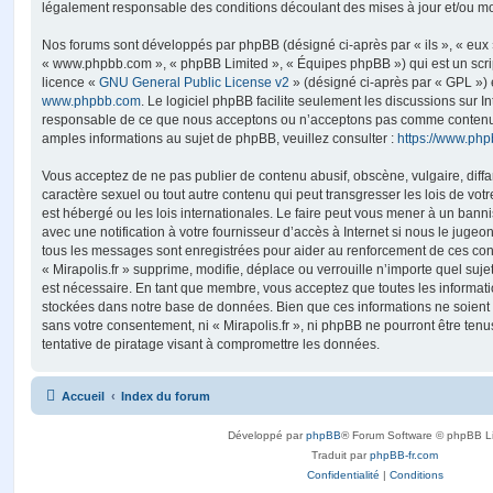
légalement responsable des conditions découlant des mises à jour et/ou mo
Nos forums sont développés par phpBB (désigné ci-après par « ils », « eux »,
« www.phpbb.com », « phpBB Limited », « Équipes phpBB ») qui est un script
licence «
GNU General Public License v2
» (désigné ci-après par « GPL ») 
www.phpbb.com
. Le logiciel phpBB facilite seulement les discussions sur I
responsable de ce que nous acceptons ou n’acceptons pas comme contenu 
amples informations au sujet de phpBB, veuillez consulter :
https://www.ph
Vous acceptez de ne pas publier de contenu abusif, obscène, vulgaire, diff
caractère sexuel ou tout autre contenu qui peut transgresser les lois de votr
est hébergé ou les lois internationales. Le faire peut vous mener à un ban
avec une notification à votre fournisseur d’accès à Internet si nous le juge
tous les messages sont enregistrées pour aider au renforcement de ces con
« Mirapolis.fr » supprime, modifie, déplace ou verrouille n’importe quel suj
est nécessaire. En tant que membre, vous acceptez que toutes les informati
stockées dans notre base de données. Bien que ces informations ne soient p
sans votre consentement, ni « Mirapolis.fr », ni phpBB ne pourront être t
tentative de piratage visant à compromettre les données.
Accueil
Index du forum
Développé par
phpBB
® Forum Software © phpBB L
Traduit par
phpBB-fr.com
Confidentialité
|
Conditions