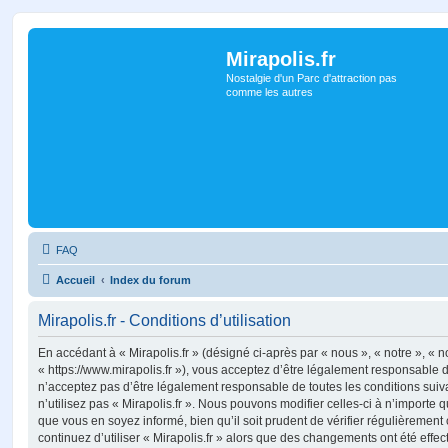
Mirapolis.fr
Nostalgie d'un Parc d'attraction pas
comme les autres
FAQ
Accueil
Index du forum
Mirapolis.fr - Conditions d’utilisation
En accédant à « Mirapolis.fr » (désigné ci-après par « nous », « notre », « no
« https://www.mirapolis.fr »), vous acceptez d’être légalement responsable 
n’acceptez pas d’être légalement responsable de toutes les conditions suiv
n’utilisez pas « Mirapolis.fr ». Nous pouvons modifier celles-ci à n’importe
que vous en soyez informé, bien qu’il soit prudent de vérifier régulièrement
continuez d’utiliser « Mirapolis.fr » alors que des changements ont été effe