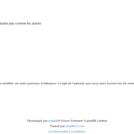
traction pas comme les autres
modifiée via votre panneau d’utilisateur, il s’agit de l’adresse que vous avez fournie lors de votr
Développé par
phpBB
® Forum Software © phpBB Limited
Traduit par
phpBB-fr.com
Confidentialité
|
Conditions