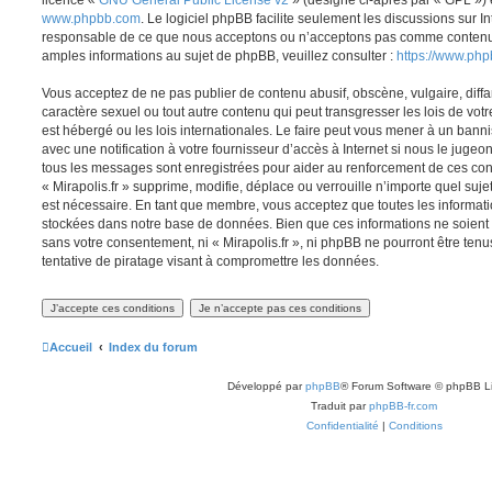
licence «
GNU General Public License v2
» (désigné ci-après par « GPL ») 
www.phpbb.com
. Le logiciel phpBB facilite seulement les discussions sur I
responsable de ce que nous acceptons ou n’acceptons pas comme contenu 
amples informations au sujet de phpBB, veuillez consulter :
https://www.ph
Vous acceptez de ne pas publier de contenu abusif, obscène, vulgaire, diff
caractère sexuel ou tout autre contenu qui peut transgresser les lois de votr
est hébergé ou les lois internationales. Le faire peut vous mener à un ban
avec une notification à votre fournisseur d’accès à Internet si nous le juge
tous les messages sont enregistrées pour aider au renforcement de ces con
« Mirapolis.fr » supprime, modifie, déplace ou verrouille n’importe quel suj
est nécessaire. En tant que membre, vous acceptez que toutes les informati
stockées dans notre base de données. Bien que ces informations ne soient p
sans votre consentement, ni « Mirapolis.fr », ni phpBB ne pourront être t
tentative de piratage visant à compromettre les données.
Accueil
Index du forum
Développé par
phpBB
® Forum Software © phpBB L
Traduit par
phpBB-fr.com
Confidentialité
|
Conditions