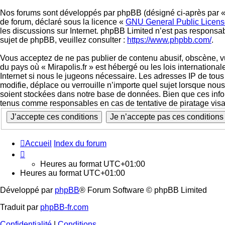
Nos forums sont développés par phpBB (désigné ci-après par « i
de forum, déclaré sous la licence «
GNU General Public Licens
les discussions sur Internet. phpBB Limited n’est pas respon
sujet de phpBB, veuillez consulter :
https://www.phpbb.com/
.
Vous acceptez de ne pas publier de contenu abusif, obscène, vul
du pays où « Mirapolis.fr » est hébergé ou les lois internation
Internet si nous le jugeons nécessaire. Les adresses IP de tou
modifie, déplace ou verrouille n’importe quel sujet lorsque no
soient stockées dans notre base de données. Bien que ces inform
tenus comme responsables en cas de tentative de piratage vis
Accueil
Index du forum
Heures au format
UTC+01:00
Heures au format
UTC+01:00
Développé par
phpBB
® Forum Software © phpBB Limited
Traduit par
phpBB-fr.com
Confidentialité
|
Conditions