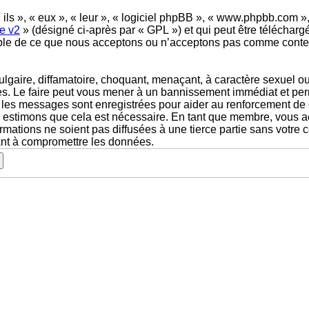
ls », « eux », « leur », « logiciel phpBB », « www.phpbb.com »,
e v2
» (désigné ci-après par « GPL ») et qui peut être téléchar
sable de ce que nous acceptons ou n’acceptons pas comme conte
gaire, diffamatoire, choquant, menaçant, à caractère sexuel ou t
ales. Le faire peut vous mener à un bannissement immédiat et per
s les messages sont enregistrées pour aider au renforcement de 
us estimons que cela est nécessaire. En tant que membre, vous a
ations ne soient pas diffusées à une tierce partie sans votre c
ant à compromettre les données.