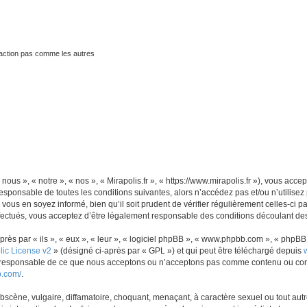
traction pas comme les autres
 nous », « notre », « nos », « Mirapolis.fr », « https://www.mirapolis.fr »), vous ac
sponsable de toutes les conditions suivantes, alors n’accédez pas et/ou n’utilisez 
ous en soyez informé, bien qu’il soit prudent de vérifier régulièrement celles-ci p
fectués, vous acceptez d’être légalement responsable des conditions découlant des 
s par « ils », « eux », « leur », « logiciel phpBB », « www.phpbb.com », « phpBB L
ic License v2
» (désigné ci-après par « GPL ») et qui peut être téléchargé depuis
as responsable de ce que nous acceptons ou n’acceptons pas comme contenu ou con
b.com/
.
scène, vulgaire, diffamatoire, choquant, menaçant, à caractère sexuel ou tout autre