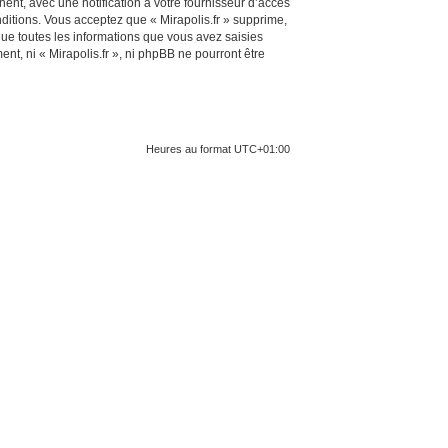
ent, avec une notification à votre fournisseur d’accès
ditions. Vous acceptez que « Mirapolis.fr » supprime,
ue toutes les informations que vous avez saisies
t, ni « Mirapolis.fr », ni phpBB ne pourront être
Heures au format
UTC+01:00