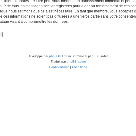
lois internationales. Le faire peut vous mener à un bannissement immédiat et perman
es IP de tous les messages sont enregistrées pour aider au renforcement de ces con
lorsque nous estimons que cela est nécessaire. En tant que membre, vous acceptez q
ces informations ne soient pas diffusées à une tierce partie sans votre consentemen
atage visant à compromettre les données.
Développé par
phpBB
® Forum Software © phpBB Limited
Traduit par
phpBB-fr.com
Confidentialité
|
Conditions