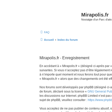
Mirapolis.fr
Nostalgie d'un Parc d'at
FAQ
Accueil
Index du forum
Mirapolis.fr - Enregistrement
En accédant à « Mirapolis.fr » (désigné ci-après par «
suivantes. Si vous n’acceptez pas d’être légalement re
à n’importe quel moment et nous ferons tout pour que v
« Mirapolis.fr » alors que des changements ont été ef
Nos forums sont développés par phpBB (désigné ci-aprè
de forum, déclaré sous la licence «
GNU General Publ
les discussions sur Internet. phpBB Limited n’est p
sujet de phpBB, veuillez consulter :
https://www.phpb
Vous acceptez de ne pas publier de contenu abusif, ob