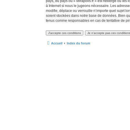
pays, du pays où « Mirapolis.fr » est hébergé ou les 
à Internet si nous le jugeons nécessaire. Les adress
modifie, déplace ou verrouille n’importe quel sujet 
soient stockées dans notre base de données. Bien que 
tenus comme responsables en cas de tentative de pir
Accueil
Index du forum