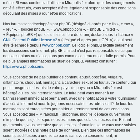
même. Si vous continuez d’utiliser « Mirapolis.fr » alors que des changements
ont été effectués, vous acceptez d’être légalement responsable des conditions
découlant des mises à jour et/ou modifications.
Nos forums sont développés par phpBB (désigné ci-après par « ils », « eux »,
« leur », « logiciel phpBB », « www.phpbb.com », « phpBB Limited »,
« Équipes phpBB ») qui est un script libre de forum, déclaré sous la licence «
GNU General Public License v2
» (désigné ci-après par « GPL ») et qui peut
être téléchargé depuis
www.phpbb.com
. Le logiciel phpBB facilite seulement
les discussions sur Internet. phpBB Limited n’est pas responsable de ce que
nous acceptons ou n’acceptons pas comme contenu ou conduite permis. Pour
de plus amples informations au sujet de phpBB, veuillez consulter :
https://www.phpbb.com/
.
Vous acceptez de ne pas publier de contenu abusif, obscène, vulgaire,
diffamatoire, choquant, menaçant, à caractère sexuel ou tout autre contenu qui
peut transgresser les lois de votre pays, du pays où « Mirapolis.fr » est
hébergé ou les lois internationales. Le faire peut vous mener à un
bannissement immédiat et permanent, avec une notification à votre fournisseur
d’accès à Internet si nous le jugeons nécessaire. Les adresses IP de tous les
messages sont enregistrées pour aider au renforcement de ces conditions.
Vous acceptez que « Mirapolis.fr » supprime, modifie, déplace ou verrouille
n’importe quel sujet lorsque nous estimons que cela est nécessaire. En tant
que membre, vous acceptez que toutes les informations que vous avez saisies
soient stockées dans notre base de données. Bien que ces informations ne
soient pas diffusées à une tierce partie sans votre consentement, ni