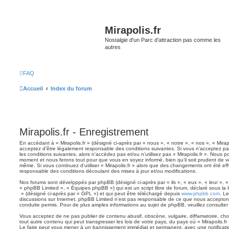
Mirapolis.fr
Nostalgie d'un Parc d'attraction pas comme les
autres
FAQ
Accueil
Index du forum
Mirapolis.fr - Enregistrement
En accédant à « Mirapolis.fr » (désigné ci-après par « nous », « notre », « nos », « Mirapol
acceptez d’être légalement responsable des conditions suivantes. Si vous n’acceptez pa
les conditions suivantes, alors n’accédez pas et/ou n’utilisez pas « Mirapolis.fr ». Nous p
moment et nous ferons tout pour que vous en soyez informé, bien qu’il soit prudent de vér
même. Si vous continuez d’utiliser « Mirapolis.fr » alors que des changements ont été ef
responsable des conditions découlant des mises à jour et/ou modifications.
Nos forums sont développés par phpBB (désigné ci-après par « ils », « eux », « leur », 
« phpBB Limited », « Équipes phpBB ») qui est un script libre de forum, déclaré sous la 
» (désigné ci-après par « GPL ») et qui peut être téléchargé depuis
www.phpbb.com
. Le
discussions sur Internet. phpBB Limited n’est pas responsable de ce que nous accept
conduite permis. Pour de plus amples informations au sujet de phpBB, veuillez consulter
Vous acceptez de ne pas publier de contenu abusif, obscène, vulgaire, diffamatoire, ch
tout autre contenu qui peut transgresser les lois de votre pays, du pays où « Mirapolis.fr 
Le faire peut vous mener à un bannissement immédiat et permanent, avec une notification