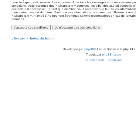
nous le jugeons nécessaire. Les adresses IP de tous les messages sont enregistrées po
conditions. Vous acceptez que « Mirapolis.fr » supprime, modifie, déplace ou verrouille n
que cela est nécessaire. En tant que membre, vous acceptez que toutes les information
dans notre base de données. Bien que ces informations ne soient pas diffusées à une ti
« Mirapolis.fr », ni phpBB ne pourront être tenus comme responsables en cas de tentativ
données.
Accueil
Index du forum
Développé par
phpBB
® Forum Software © phpBB L
Traduit par
phpBB-fr.com
Confidentialité
|
Conditions