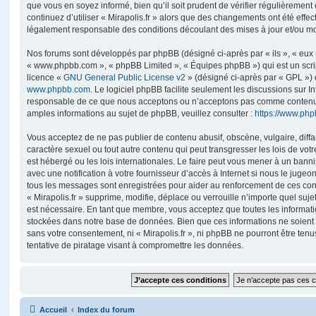
que vous en soyez informé, bien qu’il soit prudent de vérifier régulièrement
continuez d’utiliser « Mirapolis.fr » alors que des changements ont été effe
légalement responsable des conditions découlant des mises à jour et/ou mo
Nos forums sont développés par phpBB (désigné ci-après par « ils », « eux »,
« www.phpbb.com », « phpBB Limited », « Équipes phpBB ») qui est un script
licence «
GNU General Public License v2
» (désigné ci-après par « GPL ») 
www.phpbb.com
. Le logiciel phpBB facilite seulement les discussions sur I
responsable de ce que nous acceptons ou n’acceptons pas comme contenu 
amples informations au sujet de phpBB, veuillez consulter :
https://www.ph
Vous acceptez de ne pas publier de contenu abusif, obscène, vulgaire, diff
caractère sexuel ou tout autre contenu qui peut transgresser les lois de votr
est hébergé ou les lois internationales. Le faire peut vous mener à un ban
avec une notification à votre fournisseur d’accès à Internet si nous le juge
tous les messages sont enregistrées pour aider au renforcement de ces con
« Mirapolis.fr » supprime, modifie, déplace ou verrouille n’importe quel suj
est nécessaire. En tant que membre, vous acceptez que toutes les informati
stockées dans notre base de données. Bien que ces informations ne soient p
sans votre consentement, ni « Mirapolis.fr », ni phpBB ne pourront être t
tentative de piratage visant à compromettre les données.
Accueil
Index du forum