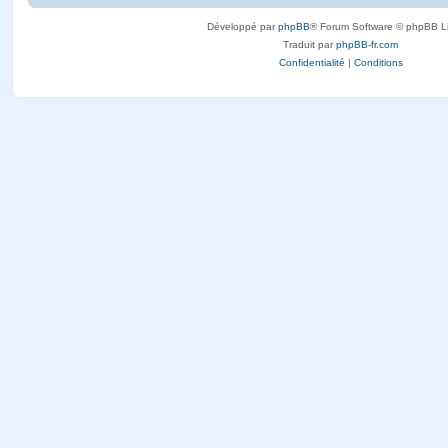
Développé par
phpBB
® Forum Software © phpBB L
Traduit par
phpBB-fr.com
Confidentialité
|
Conditions