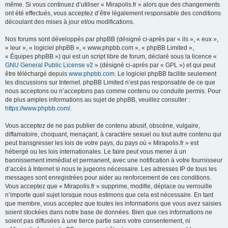
même. Si vous continuez d’utiliser « Mirapolis.fr » alors que des changements
ont été effectués, vous acceptez d’être légalement responsable des conditions
découlant des mises à jour et/ou modifications.
Nos forums sont développés par phpBB (désigné ci-après par « ils », « eux »,
« leur », « logiciel phpBB », « www.phpbb.com », « phpBB Limited »,
« Équipes phpBB ») qui est un script libre de forum, déclaré sous la licence «
GNU General Public License v2
» (désigné ci-après par « GPL ») et qui peut
être téléchargé depuis
www.phpbb.com
. Le logiciel phpBB facilite seulement
les discussions sur Internet. phpBB Limited n’est pas responsable de ce que
nous acceptons ou n’acceptons pas comme contenu ou conduite permis. Pour
de plus amples informations au sujet de phpBB, veuillez consulter :
https://www.phpbb.com/
.
Vous acceptez de ne pas publier de contenu abusif, obscène, vulgaire,
diffamatoire, choquant, menaçant, à caractère sexuel ou tout autre contenu qui
peut transgresser les lois de votre pays, du pays où « Mirapolis.fr » est
hébergé ou les lois internationales. Le faire peut vous mener à un
bannissement immédiat et permanent, avec une notification à votre fournisseur
d’accès à Internet si nous le jugeons nécessaire. Les adresses IP de tous les
messages sont enregistrées pour aider au renforcement de ces conditions.
Vous acceptez que « Mirapolis.fr » supprime, modifie, déplace ou verrouille
n’importe quel sujet lorsque nous estimons que cela est nécessaire. En tant
que membre, vous acceptez que toutes les informations que vous avez saisies
soient stockées dans notre base de données. Bien que ces informations ne
soient pas diffusées à une tierce partie sans votre consentement, ni