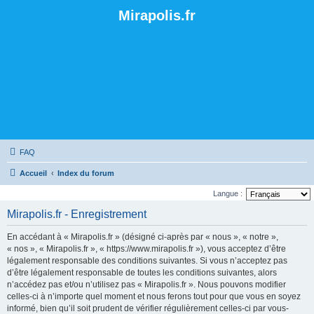
Mirapolis.fr
FAQ
Accueil
Index du forum
Langue :
Mirapolis.fr - Enregistrement
En accédant à « Mirapolis.fr » (désigné ci-après par « nous », « notre »,
« nos », « Mirapolis.fr », « https://www.mirapolis.fr »), vous acceptez d’être
légalement responsable des conditions suivantes. Si vous n’acceptez pas
d’être légalement responsable de toutes les conditions suivantes, alors
n’accédez pas et/ou n’utilisez pas « Mirapolis.fr ». Nous pouvons modifier
celles-ci à n’importe quel moment et nous ferons tout pour que vous en soyez
informé, bien qu’il soit prudent de vérifier régulièrement celles-ci par vous-