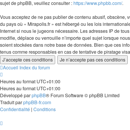
sujet de phpBB, veuillez consulter :
https://www.phpbb.com/
.
Vous acceptez de ne pas publier de contenu abusif, obscène, vul
du pays où « Mirapolis.fr » est hébergé ou les lois internation
Internet si nous le jugeons nécessaire. Les adresses IP de tou
modifie, déplace ou verrouille n’importe quel sujet lorsque no
soient stockées dans notre base de données. Bien que ces inform
tenus comme responsables en cas de tentative de piratage vis
Accueil
Index du forum
Heures au format
UTC+01:00
Heures au format
UTC+01:00
Développé par
phpBB
® Forum Software © phpBB Limited
Traduit par
phpBB-fr.com
Confidentialité
|
Conditions