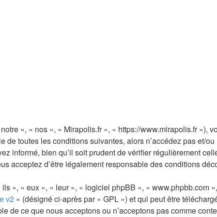
notre », « nos », « Mirapolis.fr », « https://www.mirapolis.fr »)
de toutes les conditions suivantes, alors n’accédez pas et/ou n’
 informé, bien qu’il soit prudent de vérifier régulièrement cell
vous acceptez d’être légalement responsable des conditions déco
ls », « eux », « leur », « logiciel phpBB », « www.phpbb.com »,
e v2
» (désigné ci-après par « GPL ») et qui peut être téléchar
sable de ce que nous acceptons ou n’acceptons pas comme conte