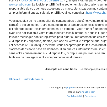
licence «
GNU General Public License v2
» (désigné ci-après par « GPL ») 
www.phpbb.com
. Le logiciel phpBB facilite seulement les discussions sur I
responsable de ce que nous acceptons ou n’acceptons pas comme contenu 
amples informations au sujet de phpBB, veuillez consulter :
https://www.ph
Vous acceptez de ne pas publier de contenu abusif, obscène, vulgaire, diff
caractère sexuel ou tout autre contenu qui peut transgresser les lois de votr
est hébergé ou les lois internationales. Le faire peut vous mener à un ban
avec une notification à votre fournisseur d’accès à Internet si nous le juge
tous les messages sont enregistrées pour aider au renforcement de ces con
« Mirapolis.fr » supprime, modifie, déplace ou verrouille n’importe quel suj
est nécessaire. En tant que membre, vous acceptez que toutes les informati
stockées dans notre base de données. Bien que ces informations ne soient p
sans votre consentement, ni « Mirapolis.fr », ni phpBB ne pourront être t
tentative de piratage visant à compromettre les données.
Accueil
Index du forum
Développé par
phpBB
® Forum Software © phpBB L
Traduit par
phpBB-fr.com
Confidentialité
|
Conditions