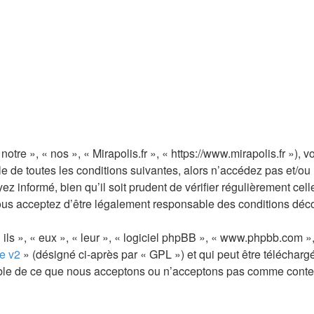
notre », « nos », « Mirapolis.fr », « https://www.mirapolis.fr »)
de toutes les conditions suivantes, alors n’accédez pas et/ou n’
 informé, bien qu’il soit prudent de vérifier régulièrement cell
vous acceptez d’être légalement responsable des conditions déco
ls », « eux », « leur », « logiciel phpBB », « www.phpbb.com »,
e v2
» (désigné ci-après par « GPL ») et qui peut être téléchar
sable de ce que nous acceptons ou n’acceptons pas comme conte