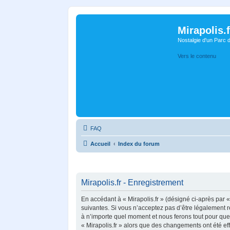
Mirapolis.f
Nostalgie d'un Parc 
Vers le contenu
FAQ
Accueil
Index du forum
Mirapolis.fr - Enregistrement
En accédant à « Mirapolis.fr » (désigné ci-après par «
suivantes. Si vous n’acceptez pas d’être légalement re
à n’importe quel moment et nous ferons tout pour que v
« Mirapolis.fr » alors que des changements ont été ef