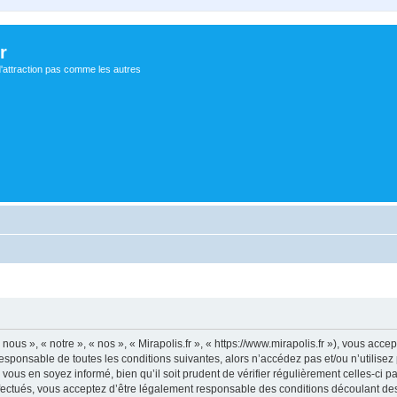
r
d'attraction pas comme les autres
 nous », « notre », « nos », « Mirapolis.fr », « https://www.mirapolis.fr »), vous ac
sponsable de toutes les conditions suivantes, alors n’accédez pas et/ou n’utilisez 
ous en soyez informé, bien qu’il soit prudent de vérifier régulièrement celles-ci p
fectués, vous acceptez d’être légalement responsable des conditions découlant des 