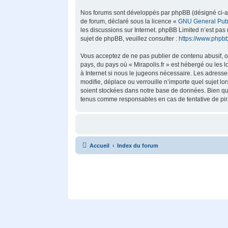
Nos forums sont développés par phpBB (désigné ci-aprè
de forum, déclaré sous la licence «
GNU General Publ
les discussions sur Internet. phpBB Limited n’est p
sujet de phpBB, veuillez consulter :
https://www.phpb
Vous acceptez de ne pas publier de contenu abusif, ob
pays, du pays où « Mirapolis.fr » est hébergé ou les 
à Internet si nous le jugeons nécessaire. Les adress
modifie, déplace ou verrouille n’importe quel sujet 
soient stockées dans notre base de données. Bien que 
tenus comme responsables en cas de tentative de pir
Accueil
Index du forum