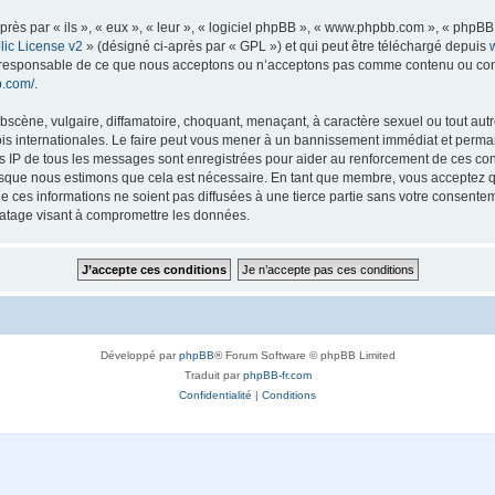
s par « ils », « eux », « leur », « logiciel phpBB », « www.phpbb.com », « phpBB L
ic License v2
» (désigné ci-après par « GPL ») et qui peut être téléchargé depuis
as responsable de ce que nous acceptons ou n’acceptons pas comme contenu ou con
b.com/
.
scène, vulgaire, diffamatoire, choquant, menaçant, à caractère sexuel ou tout autre
lois internationales. Le faire peut vous mener à un bannissement immédiat et perman
es IP de tous les messages sont enregistrées pour aider au renforcement de ces con
lorsque nous estimons que cela est nécessaire. En tant que membre, vous acceptez q
ces informations ne soient pas diffusées à une tierce partie sans votre consentemen
atage visant à compromettre les données.
Développé par
phpBB
® Forum Software © phpBB Limited
Traduit par
phpBB-fr.com
Confidentialité
|
Conditions