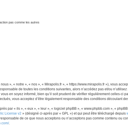
traction pas comme les autres
 nous », « notre », « nos », « Mirapolis.fr », « https://www.mirapolis.fr »), vous ac
sponsable de toutes les conditions suivantes, alors n’accédez pas et/ou n’utilisez 
ous en soyez informé, bien qu’il soit prudent de vérifier régulièrement celles-ci p
fectués, vous acceptez d’être légalement responsable des conditions découlant des 
s par « ils », « eux », « leur », « logiciel phpBB », « www.phpbb.com », « phpBB L
ic License v2
» (désigné ci-après par « GPL ») et qui peut être téléchargé depuis
as responsable de ce que nous acceptons ou n’acceptons pas comme contenu ou con
b.com/
.