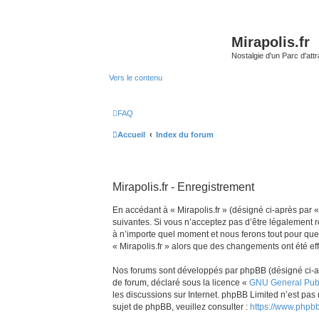
Mirapolis.fr
Nostalgie d'un Parc d'at
Vers le contenu
FAQ
Accueil
Index du forum
Mirapolis.fr - Enregistrement
En accédant à « Mirapolis.fr » (désigné ci-après par «
suivantes. Si vous n’acceptez pas d’être légalement re
à n’importe quel moment et nous ferons tout pour que v
« Mirapolis.fr » alors que des changements ont été ef
Nos forums sont développés par phpBB (désigné ci-aprè
de forum, déclaré sous la licence «
GNU General Publ
les discussions sur Internet. phpBB Limited n’est p
sujet de phpBB, veuillez consulter :
https://www.phpb