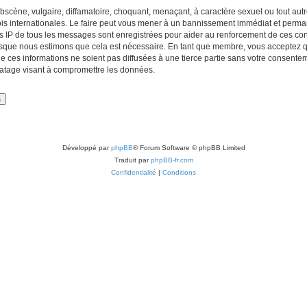
scène, vulgaire, diffamatoire, choquant, menaçant, à caractère sexuel ou tout autre
lois internationales. Le faire peut vous mener à un bannissement immédiat et perman
es IP de tous les messages sont enregistrées pour aider au renforcement de ces con
lorsque nous estimons que cela est nécessaire. En tant que membre, vous acceptez q
ces informations ne soient pas diffusées à une tierce partie sans votre consentemen
atage visant à compromettre les données.
Développé par
phpBB
® Forum Software © phpBB Limited
Traduit par
phpBB-fr.com
Confidentialité
|
Conditions