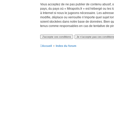
Vous acceptez de ne pas publier de contenu abusif, ob
pays, du pays où « Mirapolis.fr » est hébergé ou les 
à Internet si nous le jugeons nécessaire. Les adress
modifie, déplace ou verrouille n’importe quel sujet 
soient stockées dans notre base de données. Bien que 
tenus comme responsables en cas de tentative de pir
Accueil
Index du forum