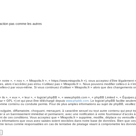
traction pas comme les autres
« notre », « nos », « Mirapolis.fr », « https://www.mirapolis.fr »), vous acceptez d’être légaleme
es, alors n’accédez pas et/ou n’utilisez pas « Mirapolis.fr ». Nous pouvons modifier celles-ci à 
t celles-ci par vous-même. Si vous continuez d’utiliser « Mirapolis.fr » alors que des changements
ls », « eux », « leur », « logiciel phpBB », « www.phpbb.com », « phpBB Limited », « Équipes ph
ar « GPL ») et qui peut être téléchargé depuis
www.phpbb.com
. Le logiciel phpBB facilite seule
me contenu ou conduite permis. Pour de plus amples informations au sujet de phpBB, veuillez 
lgaire, diffamatoire, choquant, menaçant, à caractère sexuel ou tout autre contenu qui peut tran
ner à un bannissement immédiat et permanent, avec une notification à votre fournisseur d’accès à
 de ces conditions. Vous acceptez que « Mirapolis.fr » supprime, modifie, déplace ou verrouille 
 informations que vous avez saisies soient stockées dans notre base de données. Bien que ces i
 être tenus comme responsables en cas de tentative de piratage visant à compromettre les donné