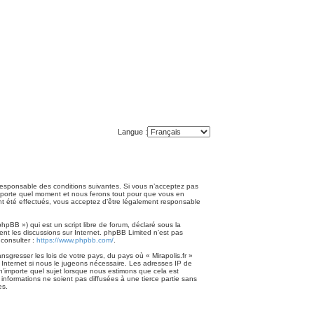
Langue :
nt responsable des conditions suivantes. Si vous n’acceptez pas
n’importe quel moment et nous ferons tout pour que vous en
 ont été effectués, vous acceptez d’être légalement responsable
pBB ») qui est un script libre de forum, déclaré sous la
ment les discussions sur Internet. phpBB Limited n’est pas
consulter :
https://www.phpbb.com/
.
sgresser les lois de votre pays, du pays où « Mirapolis.fr »
 Internet si nous le jugeons nécessaire. Les adresses IP de
n’importe quel sujet lorsque nous estimons que cela est
nformations ne soient pas diffusées à une tierce partie sans
es.