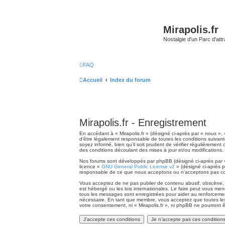
Mirapolis.fr
Nostalgie d'un Parc d'at
FAQ
Accueil
Index du forum
Mirapolis.fr - Enregistrement
En accédant à « Mirapolis.fr » (désigné ci-après par « nous », 
d’être légalement responsable de toutes les conditions suivant
soyez informé, bien qu’il soit prudent de vérifier régulièremen
des conditions découlant des mises à jour et/ou modifications.
Nos forums sont développés par phpBB (désigné ci-après par « i
licence «
GNU General Public License v2
» (désigné ci-après p
responsable de ce que nous acceptons ou n’acceptons pas com
Vous acceptez de ne pas publier de contenu abusif, obscène, vu
est hébergé ou les lois internationales. Le faire peut vous me
tous les messages sont enregistrées pour aider au renforcement
nécessaire. En tant que membre, vous acceptez que toutes les
votre consentement, ni « Mirapolis.fr », ni phpBB ne pourront