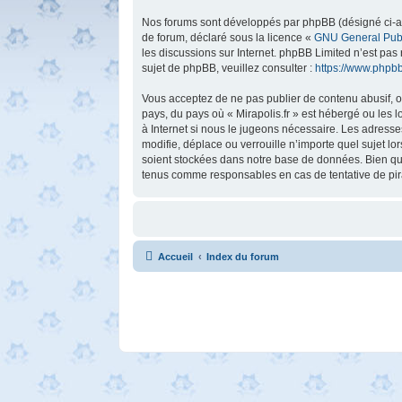
Nos forums sont développés par phpBB (désigné ci-aprè
de forum, déclaré sous la licence «
GNU General Publ
les discussions sur Internet. phpBB Limited n’est p
sujet de phpBB, veuillez consulter :
https://www.phpb
Vous acceptez de ne pas publier de contenu abusif, ob
pays, du pays où « Mirapolis.fr » est hébergé ou les 
à Internet si nous le jugeons nécessaire. Les adress
modifie, déplace ou verrouille n’importe quel sujet 
soient stockées dans notre base de données. Bien que 
tenus comme responsables en cas de tentative de pir
Accueil
Index du forum