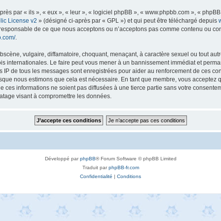
s par « ils », « eux », « leur », « logiciel phpBB », « www.phpbb.com », « phpBB L
ic License v2
» (désigné ci-après par « GPL ») et qui peut être téléchargé depuis
as responsable de ce que nous acceptons ou n’acceptons pas comme contenu ou con
b.com/
.
scène, vulgaire, diffamatoire, choquant, menaçant, à caractère sexuel ou tout autre
lois internationales. Le faire peut vous mener à un bannissement immédiat et perman
es IP de tous les messages sont enregistrées pour aider au renforcement de ces con
lorsque nous estimons que cela est nécessaire. En tant que membre, vous acceptez q
ces informations ne soient pas diffusées à une tierce partie sans votre consentemen
atage visant à compromettre les données.
Développé par
phpBB
® Forum Software © phpBB Limited
Traduit par
phpBB-fr.com
Confidentialité
|
Conditions