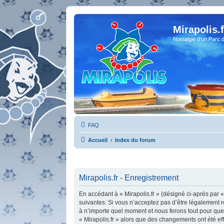
Mirapolis.f
Nostalgie d'un Parc 
FAQ
Accueil
Index du forum
Mirapolis.fr - Enregistrement
En accédant à « Mirapolis.fr » (désigné ci-après par «
suivantes. Si vous n’acceptez pas d’être légalement re
à n’importe quel moment et nous ferons tout pour que v
« Mirapolis.fr » alors que des changements ont été ef