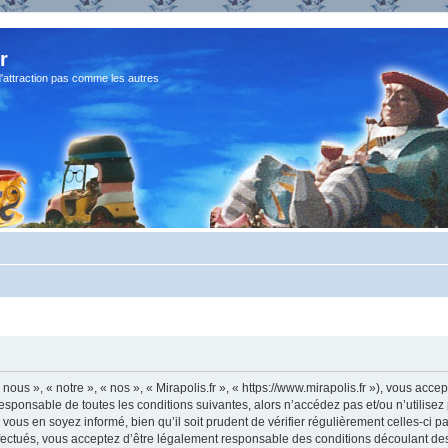
r
d'attraction pas comme les autres
 nous », « notre », « nos », « Mirapolis.fr », « https://www.mirapolis.fr »), vous ac
sponsable de toutes les conditions suivantes, alors n’accédez pas et/ou n’utilisez 
ous en soyez informé, bien qu’il soit prudent de vérifier régulièrement celles-ci p
fectués, vous acceptez d’être légalement responsable des conditions découlant des 