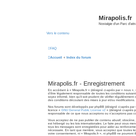
Mirapolis.fr
Nostalgie d'un Parc d'at
Vers le contenu
FAQ
Accueil
Index du forum
Mirapolis.fr - Enregistrement
En accédant à « Mirapolis.fr » (désigné ci-après par « nous », 
d’être légalement responsable de toutes les conditions suivant
soyez informé, bien qu’il soit prudent de vérifier régulièremen
des conditions découlant des mises à jour et/ou modifications.
Nos forums sont développés par phpBB (désigné ci-après par « i
licence «
GNU General Public License v2
» (désigné ci-après p
responsable de ce que nous acceptons ou n’acceptons pas com
Vous acceptez de ne pas publier de contenu abusif, obscène, vu
est hébergé ou les lois internationales. Le faire peut vous me
tous les messages sont enregistrées pour aider au renforcement
nécessaire. En tant que membre, vous acceptez que toutes les
votre consentement, ni « Mirapolis.fr », ni phpBB ne pourront