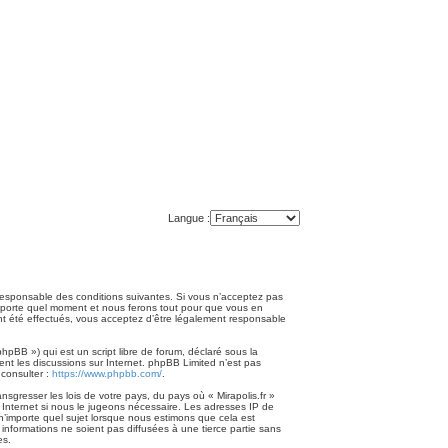
Langue :
nt responsable des conditions suivantes. Si vous n’acceptez pas
n’importe quel moment et nous ferons tout pour que vous en
 ont été effectués, vous acceptez d’être légalement responsable
pBB ») qui est un script libre de forum, déclaré sous la
ment les discussions sur Internet. phpBB Limited n’est pas
consulter :
https://www.phpbb.com/
.
sgresser les lois de votre pays, du pays où « Mirapolis.fr »
 Internet si nous le jugeons nécessaire. Les adresses IP de
n’importe quel sujet lorsque nous estimons que cela est
nformations ne soient pas diffusées à une tierce partie sans
es.