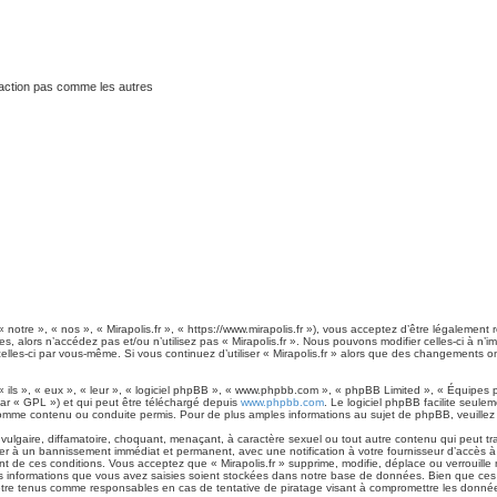
traction pas comme les autres
« notre », « nos », « Mirapolis.fr », « https://www.mirapolis.fr »), vous acceptez d’être légaleme
es, alors n’accédez pas et/ou n’utilisez pas « Mirapolis.fr ». Nous pouvons modifier celles-ci à 
t celles-ci par vous-même. Si vous continuez d’utiliser « Mirapolis.fr » alors que des changements
ls », « eux », « leur », « logiciel phpBB », « www.phpbb.com », « phpBB Limited », « Équipes ph
ar « GPL ») et qui peut être téléchargé depuis
www.phpbb.com
. Le logiciel phpBB facilite seule
me contenu ou conduite permis. Pour de plus amples informations au sujet de phpBB, veuillez 
lgaire, diffamatoire, choquant, menaçant, à caractère sexuel ou tout autre contenu qui peut tran
ner à un bannissement immédiat et permanent, avec une notification à votre fournisseur d’accès à
 de ces conditions. Vous acceptez que « Mirapolis.fr » supprime, modifie, déplace ou verrouille 
 informations que vous avez saisies soient stockées dans notre base de données. Bien que ces i
 être tenus comme responsables en cas de tentative de piratage visant à compromettre les donné