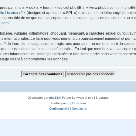
s par « ils », « eux », « leur », « logiciel phpBB », « www.phpbb.com », « phpBB L
ic License v2
» (désigné ci-après par « GPL ») et qui peut être téléchargé depuis
as responsable de ce que nous acceptons ou n’acceptons pas comme contenu ou con
b.com/
.
scène, vulgaire, diffamatoire, choquant, menaçant, à caractère sexuel ou tout autre
lois internationales. Le faire peut vous mener à un bannissement immédiat et perman
es IP de tous les messages sont enregistrées pour aider au renforcement de ces con
lorsque nous estimons que cela est nécessaire. En tant que membre, vous acceptez q
ces informations ne soient pas diffusées à une tierce partie sans votre consentemen
atage visant à compromettre les données.
Développé par
phpBB
® Forum Software © phpBB Limited
Traduit par
phpBB-fr.com
Confidentialité
|
Conditions