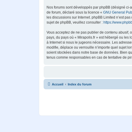
Nos forums sont développés par phpBB (désigné ci-aprè
de forum, déclaré sous la licence «
GNU General Publ
les discussions sur Internet. phpBB Limited n’est p
sujet de phpBB, veuillez consulter :
https://www.phpb
Vous acceptez de ne pas publier de contenu abusif, ob
pays, du pays où « Mirapolis.fr » est hébergé ou les 
à Internet si nous le jugeons nécessaire. Les adress
modifie, déplace ou verrouille n’importe quel sujet 
soient stockées dans notre base de données. Bien que 
tenus comme responsables en cas de tentative de pir
Accueil
Index du forum