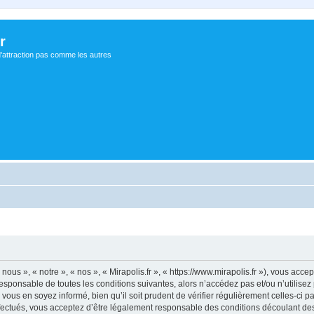
r
d'attraction pas comme les autres
 nous », « notre », « nos », « Mirapolis.fr », « https://www.mirapolis.fr »), vous ac
sponsable de toutes les conditions suivantes, alors n’accédez pas et/ou n’utilisez 
ous en soyez informé, bien qu’il soit prudent de vérifier régulièrement celles-ci p
fectués, vous acceptez d’être légalement responsable des conditions découlant des 