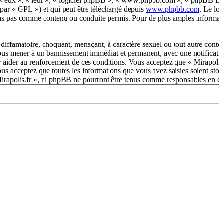
 « eux », « leur », « logiciel phpBB », « www.phpbb.com », « phpBB Lim
 par « GPL ») et qui peut être téléchargé depuis
www.phpbb.com
. Le l
ns pas comme contenu ou conduite permis. Pour de plus amples informat
diffamatoire, choquant, menaçant, à caractère sexuel ou tout autre conte
 vous mener à un bannissement immédiat et permanent, avec une notificati
r aider au renforcement de ces conditions. Vous acceptez que « Mirapoli
us acceptez que toutes les informations que vous avez saisies soient s
 Mirapolis.fr », ni phpBB ne pourront être tenus comme responsables en 