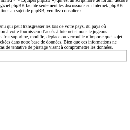
ited », « Équipes phpBB ») qui est un script libre de forum, déclaré
ogiciel phpBB facilite seulement les discussions sur Internet. phpBB
ions au sujet de phpBB, veuillez consulter :
nu qui peut transgresser les lois de votre pays, du pays où
on à votre fournisseur d’accès à Internet si nous le jugeons
s.fr » supprime, modifie, déplace ou verrouille n’importe quel sujet
tockées dans notre base de données. Bien que ces informations ne
cas de tentative de piratage visant à compromettre les données.