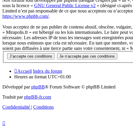
Nos forums sont développés par phpBB (désigné ci-après par « ils »,
sous la licence «
GNU General Public License v2
» (désigné ci-après
Limited n’est pas responsable de ce que nous acceptons ou n’accepto
https://www.phpbb.com/
.
Vous acceptez de ne pas publier de contenu abusif, obscène, vulgaire, 
« Mirapolis.fr » est hébergé ou les lois internationales. Le faire peut
nécessaire. Les adresses IP de tous les messages sont enregistrées pou
lorsque nous estimons que cela est nécessaire. En tant que membre, vo
soient pas diffusées à une tierce partie sans votre consentement, ni «
Accueil
Index du forum
Heures au format
UTC+01:00
Développé par
phpBB
® Forum Software © phpBB Limited
Traduit par
phpBB-fr.com
Confidentialité
|
Conditions